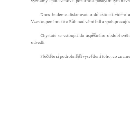
významy a poté věnovat pozornost poskytnutým náv
Dnes budeme diskutovat o důležitosti vidění an
Vzestoupení mistři a Bůh nad vámi bdí a spolupracují 
Chystáte se vstoupit do úspěšného období svého
odvedli.
Přečtěte si podrobnější vysvětlení toho, co zname