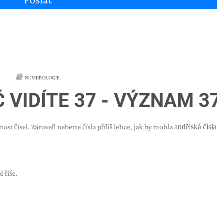
NUMEROLOGIE
 VIDÍTE 37 - VÝZNAM 3
ost čísel. Zároveň neberte čísla příliš lehce, jak by mohla
andělská čísla
é říše.