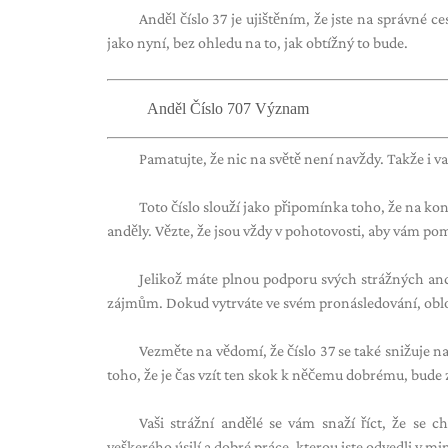
Anděl číslo 37 je ujištěním, že jste na správné c
jako nyní, bez ohledu na to, jak obtížný to bude.
Anděl Číslo 707 Význam
Pamatujte, že nic na světě není navždy. Takže i v
Toto číslo slouží jako připomínka toho, že na konc
anděly. Vězte, že jsou vždy v pohotovosti, aby vám pom
Jelikož máte plnou podporu svých strážných and
zájmům. Dokud vytrváte ve svém pronásledování, oblo
Vezměte na vědomí, že číslo 37 se také snižuje na 
toho, že je čas vzít ten skok k něčemu dobrému, bude 
Vaši strážní andělé se vám snaží říct, že se c
veškerého úsilí a dobré práce, kterou jste odvedli v min