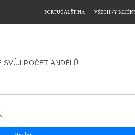
PORTUGALŠTINA
VŠECHNY KLÍČK
E SVŮJ POČET ANDĚLŮ
Poslat