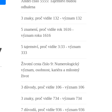
Anděl číslo 5555: Tajemství budou
odhalena
3 znaky, proč vidíte 132 - význam 132
5 znamení, proč vidíte rok 1616 -
význam roku 1616
5 tajemství, proč vidíte 3:33 - význam
7
333
Životní cesta číslo 9: Numerologický
.
význam, osobnost, kariéra a milostný
život
3 důvody, proč vidíte 106 - význam 106
3 znaky, proč vidíte 734 - význam 734
7 důvodů, proč vidíte 936 - význam 936