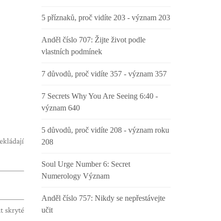
5 příznaků, proč vidíte 203 - význam 203
Anděl číslo 707: Žijte život podle
vlastních podmínek
7 důvodů, proč vidíte 357 - význam 357
7 Secrets Why You Are Seeing 6:40 -
význam 640
5 důvodů, proč vidíte 208 - význam roku
ekládají
208
Soul Urge Number 6: Secret
Numerology Význam
Anděl číslo 757: Nikdy se nepřestávejte
t skryté
učit