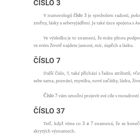
ČÍSLO 3
V numerologii
číslo 3
je symbolem radosti, pokrok
změny, lásky a sebevyjádření. Je také úzce spojena s 
Ve výsledku je to znamení, že máte plnou podpor
ve svém životě najdete jasnost, mír, úspěch a lásku.
ČÍSLO 7
Další číslo, 7, také přichází s řadou atributů, 
sebe sama, poznání, mystiku, nové začátky, lásku, živo
Číslo 7
vám umožní projevit své cíle s moudrostí a
ČÍSLO 37
Teď, když víme co
3 a 7
znamená, že se konečn
skrytých významech.