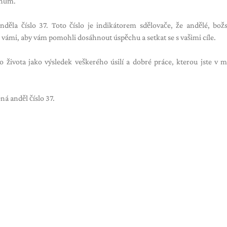
rhům.
děla číslo 37. Toto číslo je indikátorem sdělovače, že andělé, božs
s vámi, aby vám pomohli dosáhnout úspěchu a setkat se s vašimi cíle.
 života jako výsledek veškerého úsilí a dobré práce, kterou jste v m
ná anděl číslo 37.