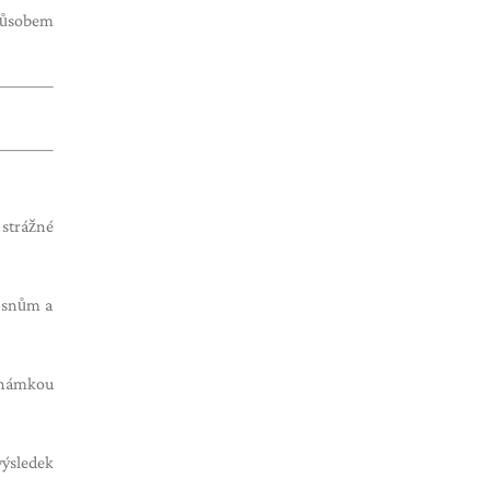
způsobem
 strážné
m snům a
 známkou
výsledek