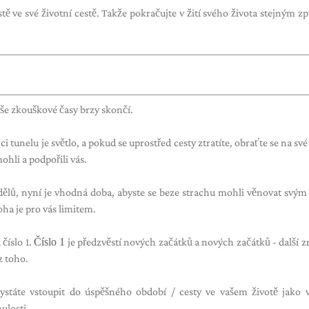
estě ve své životní cestě. Takže pokračujte v žití svého života stejným 
aše zkouškové časy brzy skončí.
i tunelu je světlo, a pokud se uprostřed cesty ztratíte, obraťte se na své
ohli a podpořili vás.
ělů, nyní je vhodná doba, abyste se beze strachu mohli věnovat svý
ha je pro vás limitem.
číslo 1.
Číslo 1
je předzvěstí nových začátků a nových začátků - další
z toho.
hystáte vstoupit do úspěšného období / cesty ve vašem životě jako 
ulosti.