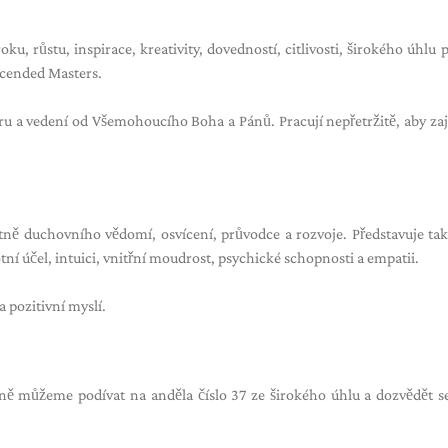
u, růstu, inspirace, kreativity, dovedností, citlivosti, širokého úhlu 
Ascended Masters.
u a vedení od Všemohoucího Boha a Pánů. Pracují nepřetržitě, aby zajis
včetně duchovního vědomí, osvícení, průvodce a rozvoje. Představuje tak
tní účel, intuici, vnitřní moudrost, psychické schopnosti a empatii.
 pozitivní myslí.
ě můžeme podívat na anděla číslo 37 ze širokého úhlu a dozvědět s