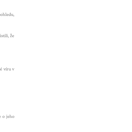
pohledu,
tili, že
é víru v
e o jeho