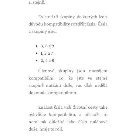
si stejně.
Existují tři skupiny, do kterých lze z
důvodu kompatibility rozdělit čísla. Čísla
a skupiny jsou:
3, 6 a 9
1, 5 a 7
2, 4 a 8
Členové skupiny jsou navzájem
kompatibilní. To, že jste ve stejné
skupině nutkání duše, vás však nedělá
dokonale kompatibilním.
Znalost čísla vaší životní cesty také
ovlivňuje kompatibilitu, a přestože to
není tak důležité jako číslo naléhavé
duše, hraje to roli.