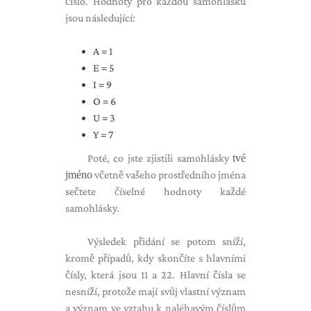
číslo. Hodnoty pro každou samohlásku
jsou následující:
A = 1
E = 5
I = 9
O = 6
U = 3
Y = 7
Poté, co jste zjistili samohlásky
tvé
jméno
včetně vašeho prostředního jména
sečtete číselné hodnoty každé
samohlásky.
Výsledek přidání se potom sníží,
kromě případů, kdy skončíte s hlavními
čísly, která jsou 11 a 22. Hlavní čísla se
nesníží, protože mají svůj vlastní význam
a význam ve vztahu k naléhavým číslům