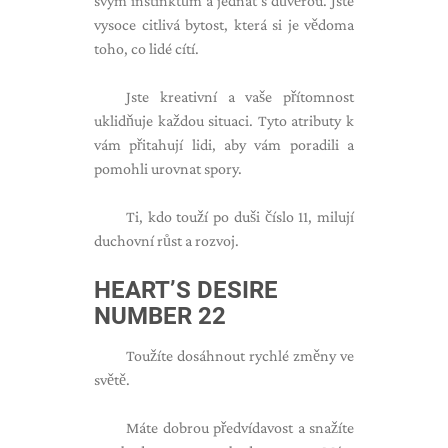
svým instinktům a jednat s důvěrou. Jste
vysoce citlivá bytost, která si je vědoma
toho, co lidé cítí.
Jste kreativní a vaše přítomnost
uklidňuje každou situaci. Tyto atributy k
vám přitahují lidi, aby vám poradili a
pomohli urovnat spory.
Ti, kdo touží po duši číslo 11, milují
duchovní růst a rozvoj.
HEART’S DESIRE
NUMBER 22
Toužíte dosáhnout rychlé změny ve
světě.
Máte dobrou předvídavost a snažíte