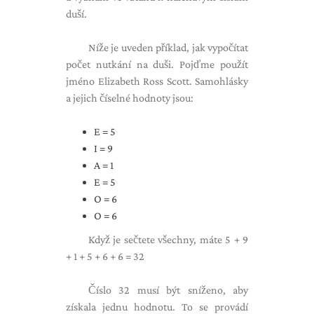
duší.
Níže je uveden příklad, jak vypočítat
počet nutkání na duši. Pojďme použít
jméno Elizabeth Ross Scott. Samohlásky
a jejich číselné hodnoty jsou:
E = 5
I = 9
A = 1
E = 5
O = 6
O = 6
Když je sečtete všechny, máte 5 + 9
+ 1 + 5 + 6 + 6 = 32
Číslo 32 musí být sníženo, aby
získala jednu hodnotu. To se provádí