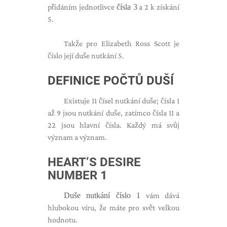
přidáním jednotlivce
čísla 3
a 2 k získání
5.
Takže pro Elizabeth Ross Scott je
číslo její duše nutkání 5.
DEFINICE POČTŮ DUŠÍ
Existuje 11 čísel nutkání duše; čísla 1
až 9 jsou nutkání duše, zatímco čísla 11 a
22 jsou hlavní čísla. Každý má svůj
význam a význam.
HEART’S DESIRE
NUMBER 1
Duše nutkání číslo 1
vám dává
hlubokou víru, že máte pro svět velkou
hodnotu.