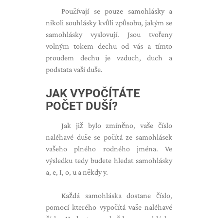
Používají se pouze samohlásky a
nikoli souhlásky kvůli způsobu, jakým se
samohlásky vyslovují. Jsou tvořeny
volným tokem dechu od vás a tímto
proudem dechu je vzduch, duch a
podstata vaší duše.
JAK VYPOČÍTÁTE
POČET DUŠÍ?
Jak již bylo zmíněno, vaše číslo
naléhavé duše se počítá ze samohlásek
vašeho plného rodného jména. Ve
výsledku tedy budete hledat samohlásky
a, e, I, o, u a někdy y.
Každá samohláska dostane číslo,
pomocí kterého vypočítá vaše naléhavé