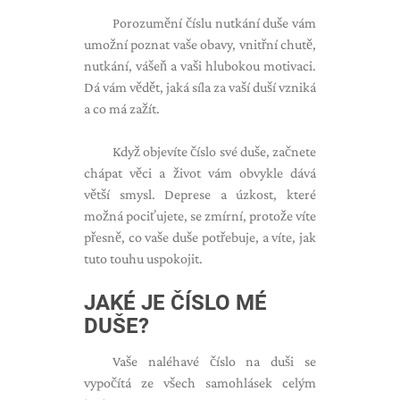
Porozumění číslu nutkání duše vám
umožní poznat vaše obavy, vnitřní chutě,
nutkání, vášeň a vaši hlubokou motivaci.
Dá vám vědět, jaká síla za vaší duší vzniká
a co má zažít.
Když objevíte číslo své duše, začnete
chápat věci a život vám obvykle dává
větší smysl. Deprese a úzkost, které
možná pociťujete, se zmírní, protože víte
přesně, co vaše duše potřebuje, a víte, jak
tuto touhu uspokojit.
JAKÉ JE ČÍSLO MÉ
DUŠE?
Vaše naléhavé číslo na duši se
vypočítá ze všech samohlásek celým