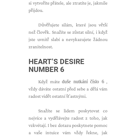
si vytvoříte přátele, ale ztratíte je, jakmile
přijdou.
Důvěřujete silám, které jsou větší
než člověk. Snažíte se zůstat silní, i když
jste uvnitř slabí a nevykazujete žádnou
zranitelnost.
HEART’S DESIRE
NUMBER 6
Když máte
duše nutkání číslo 6
,
vždy dáváte ostatní před sebe a dělá vám
radost vidět ostatní šťastnými.
Snažíte se lidem poskytovat co
nejvíce a vydělávejte radost z toho, jak
vzkvétají. I bez dotazu poskytnete pomoc
a vaše intuice vám vždy řekne, jak