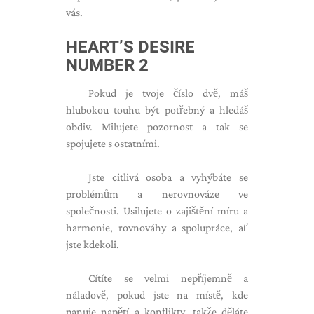
vás.
HEART’S DESIRE
NUMBER 2
Pokud je tvoje číslo dvě, máš
hlubokou touhu být potřebný a hledáš
obdiv. Milujete pozornost a tak se
spojujete s ostatními.
Jste citlivá osoba a vyhýbáte se
problémům a nerovnováze ve
společnosti. Usilujete o zajištění míru a
harmonie, rovnováhy a spolupráce, ať
jste kdekoli.
Cítíte se velmi nepříjemně a
náladově, pokud jste na místě, kde
panuje napětí a konflikty, takže děláte