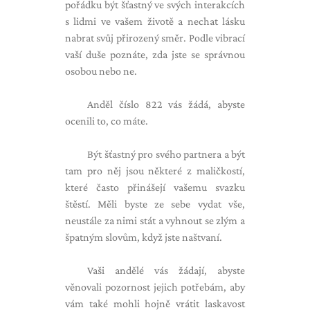
pořádku být šťastný ve svých interakcích
s lidmi ve vašem životě a nechat lásku
nabrat svůj přirozený směr. Podle vibrací
vaší duše poznáte, zda jste se správnou
osobou nebo ne.
Anděl číslo 822 vás žádá, abyste
ocenili to, co máte.
Být šťastný pro svého partnera a být
tam pro něj jsou některé z maličkostí,
které často přinášejí vašemu svazku
štěstí. Měli byste ze sebe vydat vše,
neustále za nimi stát a vyhnout se zlým a
špatným slovům, když jste naštvaní.
Vaši andělé vás žádají, abyste
věnovali pozornost jejich potřebám, aby
vám také mohli hojně vrátit laskavost