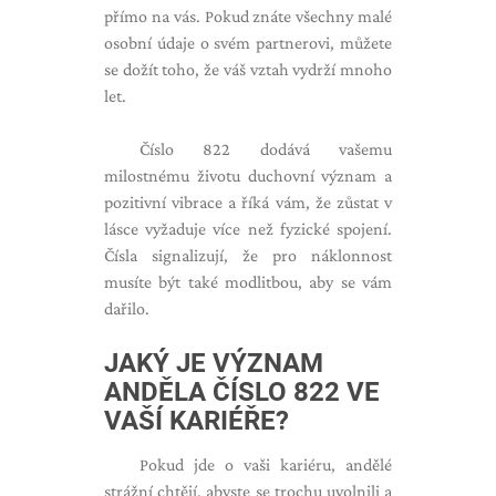
přímo na vás. Pokud znáte všechny malé
osobní údaje o svém partnerovi, můžete
se dožít toho, že váš vztah vydrží mnoho
let.
Číslo 822 dodává vašemu
milostnému životu duchovní význam a
pozitivní vibrace a říká vám, že zůstat v
lásce vyžaduje více než fyzické spojení.
Čísla signalizují, že pro náklonnost
musíte být také modlitbou, aby se vám
dařilo.
JAKÝ JE VÝZNAM
ANDĚLA ČÍSLO 822 VE
VAŠÍ KARIÉŘE?
Pokud jde o vaši kariéru, andělé
strážní chtějí, abyste se trochu uvolnili a