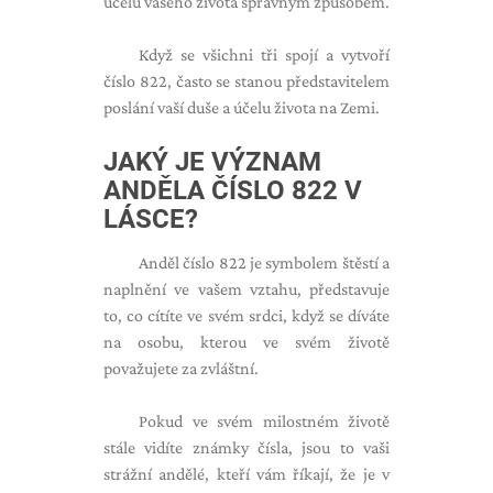
účelu vašeho života správným způsobem.
Když se všichni tři spojí a vytvoří
číslo 822, často se stanou představitelem
poslání vaší duše a účelu života na Zemi.
JAKÝ JE VÝZNAM
ANDĚLA ČÍSLO 822 V
LÁSCE?
Anděl číslo 822 je symbolem štěstí a
naplnění ve vašem vztahu, představuje
to, co cítíte ve svém srdci, když se díváte
na osobu, kterou ve svém životě
považujete za zvláštní.
Pokud ve svém milostném životě
stále vidíte známky čísla, jsou to vaši
strážní andělé, kteří vám říkají, že je v