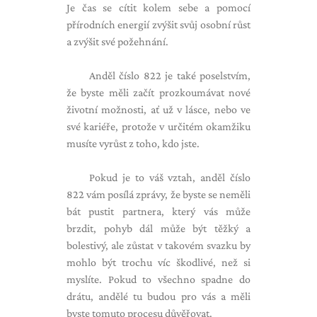
Je čas se cítit kolem sebe a pomocí
přírodních energií zvýšit svůj osobní růst
a zvýšit své požehnání.
Anděl číslo 822 je také poselstvím,
že byste měli začít prozkoumávat nové
životní možnosti, ať už v lásce, nebo ve
své kariéře, protože v určitém okamžiku
musíte vyrůst z toho, kdo jste.
Pokud je to váš vztah, anděl číslo
822 vám posílá zprávy, že byste se neměli
bát pustit partnera, který vás může
brzdit, pohyb dál může být těžký a
bolestivý, ale zůstat v takovém svazku by
mohlo být trochu víc škodlivé, než si
myslíte. Pokud to všechno spadne do
drátu, andělé tu budou pro vás a měli
byste tomuto procesu důvěřovat.