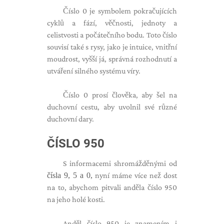
Číslo 0 je symbolem pokračujících
cyklů a fází, věčnosti, jednoty a
celistvosti a počátečního bodu. Toto číslo
souvisí také s rysy, jako je intuice, vnitřní
moudrost, vyšší já, správná rozhodnutí a
utváření silného systému víry.
Číslo 0 prosí člověka, aby šel na
duchovní cestu, aby uvolnil své různé
duchovní dary.
ČÍSLO 950
S informacemi shromážděnými od
čísla 9, 5 a 0,
nyní máme více než dost
na to, abychom pitvali anděla číslo 950
na jeho holé kosti.
Anděl číslo 950 je znamením i