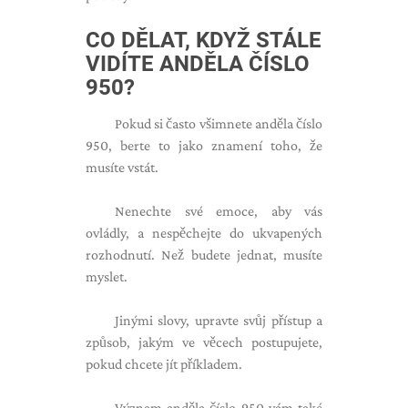
CO DĚLAT, KDYŽ STÁLE
VIDÍTE ANDĚLA ČÍSLO
950?
Pokud si často všimnete anděla číslo
950, berte to jako znamení toho, že
musíte vstát.
Nenechte své emoce, aby vás
ovládly, a nespěchejte do ukvapených
rozhodnutí. Než budete jednat, musíte
myslet.
Jinými slovy, upravte svůj přístup a
způsob, jakým ve věcech postupujete,
pokud chcete jít příkladem.
Význam anděla číslo 950 vám také