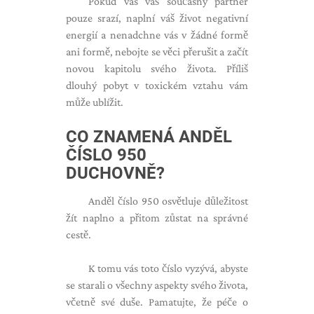
Pokud vás váš současný partner
pouze srazí, naplní váš život negativní
energií a nenadchne vás v žádné formě
ani formě, nebojte se věci přerušit a začít
novou kapitolu svého života. Příliš
dlouhý pobyt v toxickém vztahu vám
může ublížit.
CO ZNAMENÁ ANDĚL
ČÍSLO 950
DUCHOVNĚ?
Anděl číslo 950 osvětluje důležitost
žít naplno a přitom zůstat na správné
cestě.
K tomu vás toto číslo vyzývá, abyste
se starali o všechny aspekty svého života,
včetně své duše. Pamatujte, že péče o