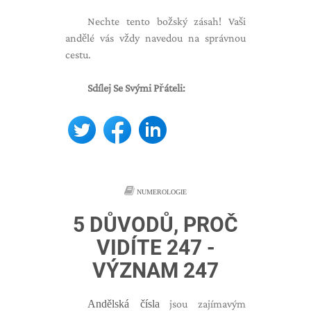
Nechte tento božský zásah! Vaši
andělé vás vždy navedou na správnou
cestu.
Sdílej Se Svými Přáteli:
NUMEROLOGIE
5 DŮVODŮ, PROČ
VIDÍTE 247 -
VÝZNAM 247
Andělská čísla
jsou zajímavým