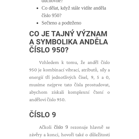
duchovně?
Co dělat, když stále vidíte anděla
číslo 950?
Sečteno a podtrženo
CO JE TAJNÝ VÝZNAM
A SYMBOLIKA ANDĚLA
ČÍSLO 950?
Vzhledem k tomu, že anděl číslo
950 je kombinací vibrací, atributů, síly a
energií tří jednotlivých čísel, 9, 5 a 0,
musíme nejprve tato čísla prostudovat,
abychom získali komplexní čtení o
andělovi číslo 950.
ČÍSLO 9
Ačkoli
číslo 9
rezonuje hlavně se
závěry a konci, hovoří také o důležitosti