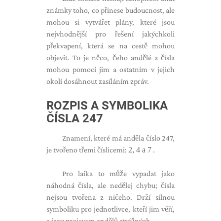
známky toho, co přinese budoucnost, ale
mohou si vytvářet plány, které jsou
nejvhodnější pro řešení jakýchkoli
překvapení, která se na cestě mohou
objevit. To je něco, čeho andělé a čísla
mohou pomoci jim a ostatním v jejich
okolí dosáhnout zasíláním zpráv.
ROZPIS A SYMBOLIKA
ČÍSLA 247
Znamení, které má anděla číslo 247,
je tvořeno třemi číslicemi:
2, 4 a 7
.
Pro laika to může vypadat jako
náhodná čísla, ale nedělej chybu; čísla
nejsou tvořena z ničeho. Drží silnou
symboliku pro jednotlivce, kteří jim věří,
a jsou projevem andělů strážných.