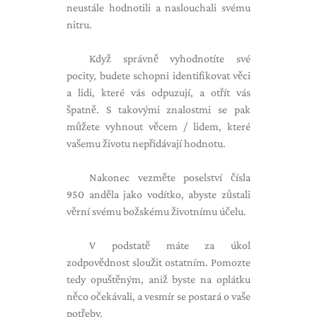
neustále hodnotili a naslouchali svému
nitru.
Když správně vyhodnotíte své
pocity, budete schopni identifikovat věci
a lidi, které vás odpuzují, a otřít vás
špatně. S takovými znalostmi se pak
můžete vyhnout věcem / lidem, které
vašemu životu nepřidávají hodnotu.
Nakonec vezměte poselství čísla
950 anděla jako vodítko, abyste zůstali
věrní svému božskému životnímu účelu.
V podstatě máte za úkol
zodpovědnost sloužit ostatním. Pomozte
tedy opuštěným, aniž byste na oplátku
něco očekávali, a vesmír se postará o vaše
potřeby.