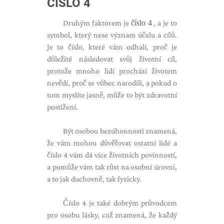
ČÍSLO 4
Druhým faktorem je
číslo 4
, a je to
symbol, který nese význam účelu a cílů.
Je to číslo, které vám odhalí, proč je
důležité následovat svůj životní cíl,
protože mnoho lidí prochází životem
nevědí, proč se vůbec narodili, a pokud o
tom myslíte jasně, může to být zdravotní
postižení.
Být osobou bezúhonnosti znamená,
že vám mohou důvěřovat ostatní lidé a
číslo 4 vám dá více životních povinností,
a pomůže vám tak růst na osobní úrovni,
a to jak duchovně, tak fyzicky.
Číslo 4 je také dobrým průvodcem
pro osobu lásky, což znamená, že každý