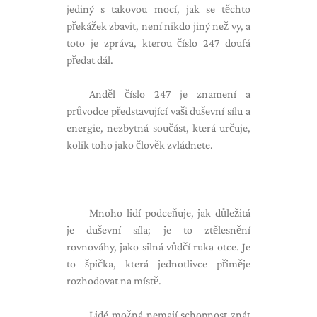
jediný s takovou mocí, jak se těchto
překážek zbavit, není nikdo jiný než vy, a
toto je zpráva, kterou číslo 247 doufá
předat dál.
Anděl číslo 247 je znamení a
průvodce představující vaši duševní sílu a
energie, nezbytná součást, která určuje,
kolik toho jako člověk zvládnete.
Mnoho lidí podceňuje, jak důležitá
je duševní síla; je to ztělesnění
rovnováhy, jako silná vůdčí ruka otce. Je
to špička, která jednotlivce přiměje
rozhodovat na místě.
Lidé možná nemají schopnost znát