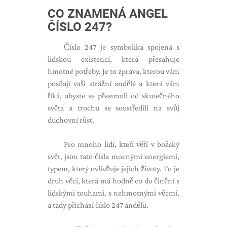
CO ZNAMENÁ ANGEL
ČÍSLO 247?
Číslo 247 je symbolika spojená s
lidskou existencí, která přesahuje
hmotné potřeby. Je to zpráva, kterou vám
posílají vaši strážní andělé a která vám
říká, abyste se přesunuli od skutečného
světa a trochu se soustředili na svůj
duchovní růst.
Pro mnoho lidí, kteří věří v božský
svět, jsou tato čísla mocnými energiemi,
typem, který ovlivňuje jejich životy. To je
druh věci, která má hodně co do činění s
lidskými touhami, s nehmotnými věcmi,
a tady přichází číslo 247 andělů.