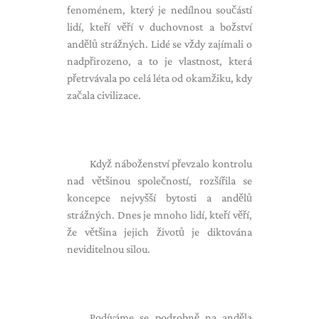
fenoménem, ​​který je nedílnou součástí
lidí, kteří věří v duchovnost a božství
andělů strážných. Lidé se vždy zajímali o
nadpřirozeno, a to je vlastnost, která
přetrvávala po celá léta od okamžiku, kdy
začala civilizace.
Když náboženství převzalo kontrolu
nad většinou společností, rozšířila se
koncepce nejvyšší bytosti a andělů
strážných. Dnes je mnoho lidí, kteří věří,
že většina jejich životů je diktována
neviditelnou silou.
Podíváme se podrobně na anděla