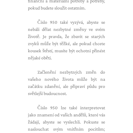
finanční a materiální potřeby a potřeby,
pokud budete sloužit ostatním.
Číslo 950 také vyzývá, abyste se
nebáli dělat nezbytné změny ve svém
životě. Je pravda, že zbavit se starých
zvyků může být těžké, ale pokud chcete
kousek štěstí, musíte být ochotni přinést
nějaké oběti.
Začlenění nezbytných změn do
vašeho nového života může být na
začátku zdanění, ale připraví půdu pro
světlejší budoucnost.
Číslo 950 lze také interpretovat
jako znamení od vašich andělů, které vás
žádají, abyste se vyslechli. Pokuste se
naslouchat svým vnitřním pocitům;