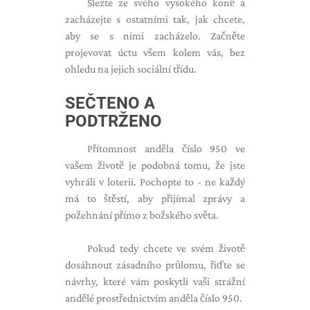
Slezte ze svého vysokého koně a
zacházejte s ostatními tak, jak chcete,
aby se s nimi zacházelo. Začněte
projevovat úctu všem kolem vás, bez
ohledu na jejich sociální třídu.
SEČTENO A
PODTRŽENO
Přítomnost anděla číslo 950 ve
vašem životě je podobná tomu, že jste
vyhráli v loterii. Pochopte to - ne každý
má to štěstí, aby přijímal zprávy a
požehnání přímo z božského světa.
Pokud tedy chcete ve svém životě
dosáhnout zásadního průlomu, řiďte se
návrhy, které vám poskytli vaši strážní
andělé prostřednictvím anděla číslo 950.