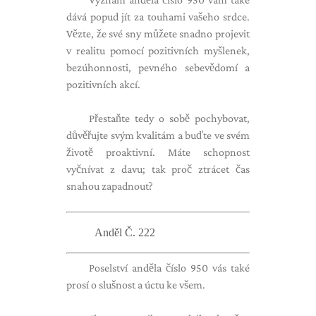
dává popud jít za touhami vašeho srdce.
Vězte, že své sny můžete snadno projevit
v realitu pomocí pozitivních myšlenek,
bezúhonnosti, pevného sebevědomí a
pozitivních akcí.
Přestaňte tedy o sobě pochybovat,
důvěřujte svým kvalitám a buďte ve svém
životě proaktivní. Máte schopnost
vyčnívat z davu; tak proč ztrácet čas
snahou zapadnout?
Anděl Č. 222
Poselství anděla číslo 950 vás také
prosí o slušnost a úctu ke všem.