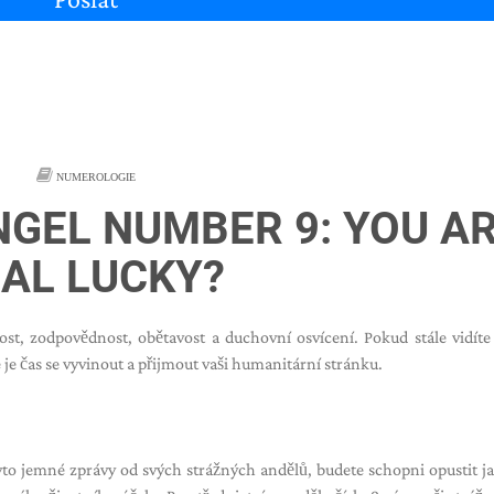
NUMEROLOGIE
NGEL NUMBER 9: YOU A
AL LUCKY?
ivost, zodpovědnost, obětavost a duchovní osvícení. Pokud stále vidíte 
e je čas se vyvinout a přijmout vaši humanitární stránku.
to jemné zprávy od svých strážných andělů, budete schopni opustit j