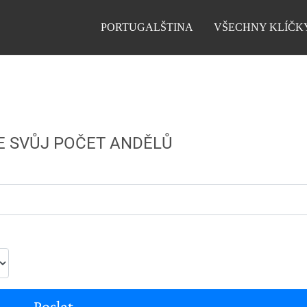
PORTUGALŠTINA
VŠECHNY KLÍČK
E SVŮJ POČET ANDĚLŮ
Poslat