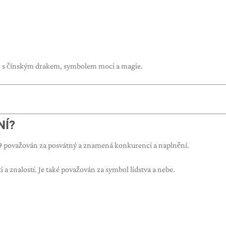
lo 9 s čínským drakem, symbolem moci a magie.
NÍ?
o 9 považován za posvátný a znamená konkurenci a naplnění.
 a znalostí. Je také považován za symbol lidstva a nebe.