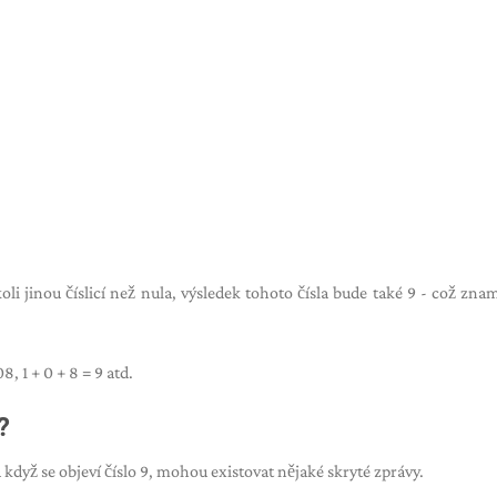
li jinou číslicí než nula, výsledek tohoto čísla bude také 9 - což zna
8, 1 + 0 + 8 = 9 atd.
?
 když se objeví číslo 9, mohou existovat nějaké skryté zprávy.