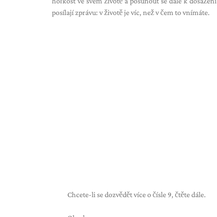
hořkost ve svém životě a posunout se dále k dosažení
posílají zprávu: v životě je víc, než v čem to vnímáte.
Chcete-li se dozvědět více o čísle 9, čtěte dále.