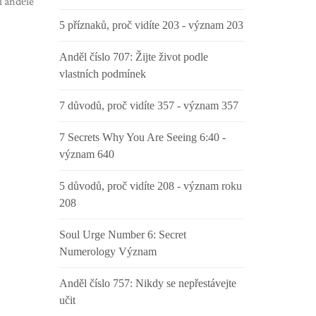
í andělé
5 příznaků, proč vidíte 203 - význam 203
Anděl číslo 707: Žijte život podle
vlastních podmínek
7 důvodů, proč vidíte 357 - význam 357
7 Secrets Why You Are Seeing 6:40 -
význam 640
5 důvodů, proč vidíte 208 - význam roku
208
Soul Urge Number 6: Secret
Numerology Význam
Anděl číslo 757: Nikdy se nepřestávejte
učit