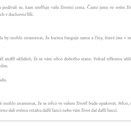
i a podívali se, kam směřuje vaše životní cesta. Často jsme ve svém ži
ch v duchovní říši.
čísla by mohlo znamenat, že karma funguje sama a činy, které jste v m
áš anděl uklidnit, že se vám něco dobrého stane. Pokud někomu ublíž
dkům.
udu.
ké mohlo znamenat, že se něco ve vašem životě bude opakovat. Něco, c
vno dali svému vztahu další šanci nebo vám život dal další šanci.