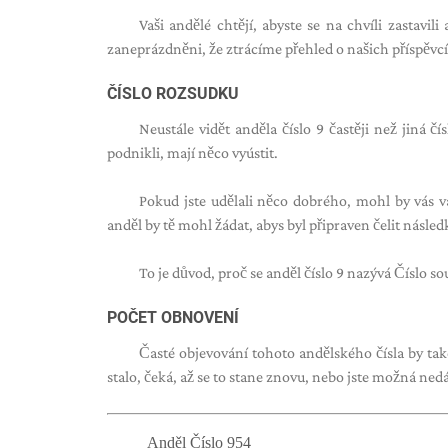
Vaši andělé chtějí, abyste se na chvíli zastavil
zaneprázdněni, že ztrácíme přehled o našich příspěvcí
ČÍSLO ROZSUDKU
Neustále vidět anděla číslo 9 častěji než jiná 
podnikli, mají něco vyústit.
Pokud jste udělali něco dobrého, mohl by vás v
anděl by tě mohl žádat, abys byl připraven čelit násle
To je důvod, proč se anděl číslo 9 nazývá Číslo so
POČET OBNOVENÍ
Časté objevování tohoto andělského čísla by ta
stalo, čeká, až se to stane znovu, nebo jste možná nedá
Anděl Číslo 954