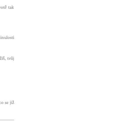
votě tak
inulosti
íš, tvůj
o se již