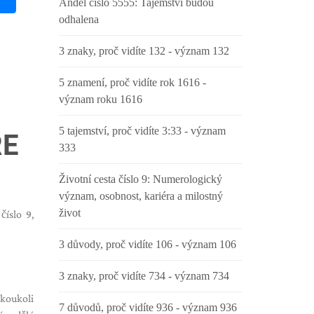
Anděl číslo 5555: Tajemství budou
odhalena
3 znaky, proč vidíte 132 - význam 132
5 znamení, proč vidíte rok 1616 -
význam roku 1616
5 tajemství, proč vidíte 3:33 - význam
RE
333
Životní cesta číslo 9: Numerologický
význam, osobnost, kariéra a milostný
život
číslo 9,
3 důvody, proč vidíte 106 - význam 106
3 znaky, proč vidíte 734 - význam 734
akoukoli
7 důvodů, proč vidíte 936 - význam 936