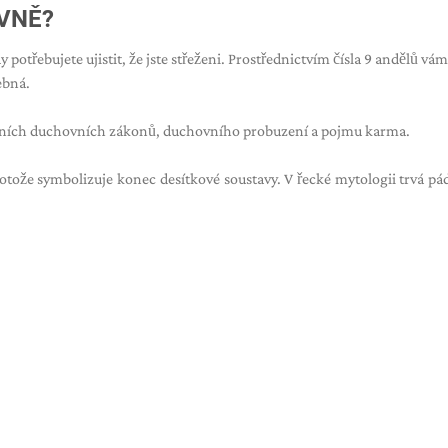
VNĚ?
potřebujete ujistit, že jste střeženi. Prostřednictvím čísla 9 andělů vám
ebná.
rzálních duchovních zákonů, duchovního probuzení a pojmu karma.
otože symbolizuje konec desítkové soustavy. V řecké mytologii trvá pá