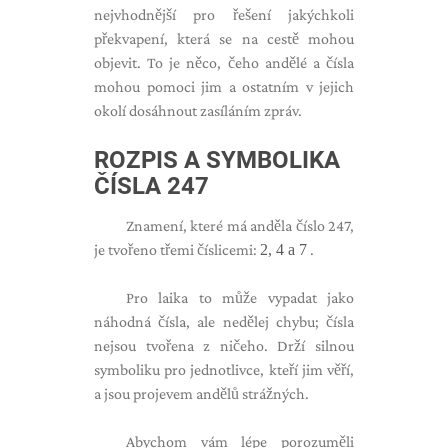
nejvhodnější pro řešení jakýchkoli
překvapení, která se na cestě mohou
objevit. To je něco, čeho andělé a čísla
mohou pomoci jim a ostatním v jejich
okolí dosáhnout zasíláním zpráv.
ROZPIS A SYMBOLIKA
ČÍSLA 247
Znamení, které má anděla číslo 247,
je tvořeno třemi číslicemi:
2, 4 a 7
.
Pro laika to může vypadat jako
náhodná čísla, ale nedělej chybu; čísla
nejsou tvořena z ničeho. Drží silnou
symboliku pro jednotlivce, kteří jim věří,
a jsou projevem andělů strážných.
Abychom vám lépe porozuměli