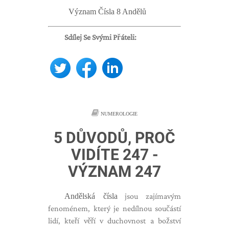
Význam Čísla 8 Andělů
Sdílej Se Svými Přáteli:
NUMEROLOGIE
5 DŮVODŮ, PROČ
VIDÍTE 247 -
VÝZNAM 247
Andělská čísla
jsou zajímavým
fenoménem, ​​který je nedílnou součástí
lidí, kteří věří v duchovnost a božství