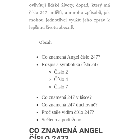
ovlivňují lidské životy, dopad, který má
číslo 247 andělů, a mnoho způsobů, jak
mohou jednotlivci využít jeho zpráv k
lepšímu životu obecně.
Obsah
Co znamená Angel číslo 247?
Rozpis a symbolika čísla 247
Číslo 2
Číslo 4
Číslo 7
Co znamená 247 v lásce?
Co znamená 247 duchovně?
Proč stále vidím číslo 247?
Sečteno a podtrženo
CO ZNAMENÁ ANGEL
ČÍSLO 247?