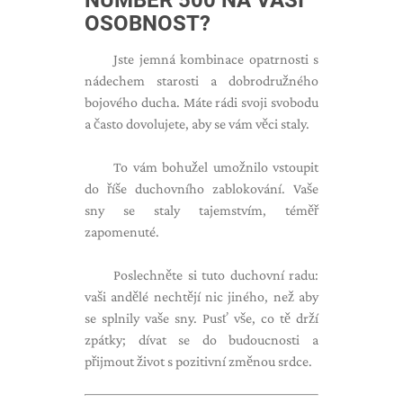
NUMBER 500 NA VAŠI
OSOBNOST?
Jste jemná kombinace opatrnosti s
nádechem starosti a dobrodružného
bojového ducha. Máte rádi svoji svobodu
a často dovolujete, aby se vám věci staly.
To vám bohužel umožnilo vstoupit
do říše duchovního zablokování. Vaše
sny se staly tajemstvím, téměř
zapomenuté.
Poslechněte si tuto duchovní radu:
vaši andělé nechtějí nic jiného, ​​než aby
se splnily vaše sny. Pusť vše, co tě drží
zpátky; dívat se do budoucnosti a
přijmout život s pozitivní změnou srdce.