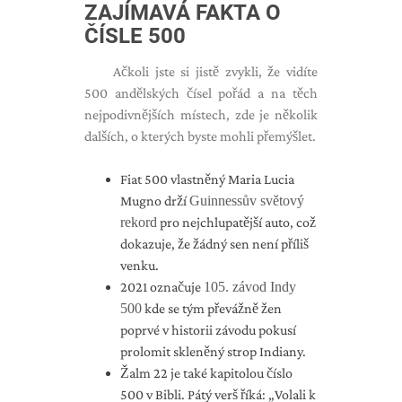
ZAJÍMAVÁ FAKTA O
ČÍSLE 500
Ačkoli jste si jistě zvykli, že vidíte
500 andělských čísel pořád a na těch
nejpodivnějších místech, zde je několik
dalších, o kterých byste mohli přemýšlet.
Fiat 500 vlastněný Maria Lucia
Mugno drží
Guinnessův světový
rekord
pro nejchlupatější auto, což
dokazuje, že žádný sen není příliš
venku.
2021 označuje
105. závod Indy
500
kde se tým převážně žen
poprvé v historii závodu pokusí
prolomit skleněný strop Indiany.
Žalm 22 je také kapitolou číslo
500 v Bibli. Pátý verš říká: „Volali k