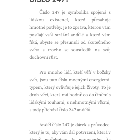
Číslo 247 je symbolika spojená s
lidskou existencí, která přesahuje
hmotné potřeby. Je to zpráva, kterou vám
posílají vaši strážní andělé a která vám
říká, abyste se přesunuli od skutečného
světa a trochu se soustředili na svůj
duchovní růst.
Pro mnoho lidí, kteří věří v božský
svět, jsou tato čísla mocnými energiemi,
typem, který ovlivňuje jejich životy. To je
druh věci, která má hodně co do činění s
lidskými touhami, s nehmotnými věcmi,
a tady přichází číslo 247 andělů.
Anděl číslo 247 je dárek a průvodce,
který je tu, aby vám dal potvrzení, která v
životě potřebujete. Je potvrzením, že