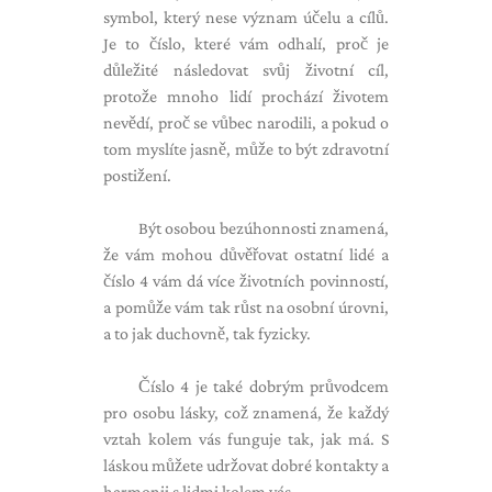
symbol, který nese význam účelu a cílů.
Je to číslo, které vám odhalí, proč je
důležité následovat svůj životní cíl,
protože mnoho lidí prochází životem
nevědí, proč se vůbec narodili, a pokud o
tom myslíte jasně, může to být zdravotní
postižení.
Být osobou bezúhonnosti znamená,
že vám mohou důvěřovat ostatní lidé a
číslo 4 vám dá více životních povinností,
a pomůže vám tak růst na osobní úrovni,
a to jak duchovně, tak fyzicky.
Číslo 4 je také dobrým průvodcem
pro osobu lásky, což znamená, že každý
vztah kolem vás funguje tak, jak má. S
láskou můžete udržovat dobré kontakty a
harmonii s lidmi kolem vás.