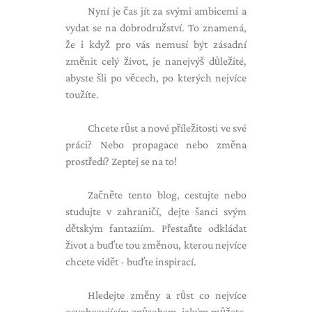
Nyní je čas jít za svými ambicemi a
vydat se na dobrodružství. To znamená,
že i když pro vás nemusí být zásadní
změnit celý život, je nanejvýš důležité,
abyste šli po věcech, po kterých nejvíce
toužíte.
Chcete růst a nové příležitosti ve své
práci? Nebo propagace nebo změna
prostředí? Zeptej se na to!
Začněte tento blog, cestujte nebo
studujte v zahraničí, dejte šanci svým
dětským fantaziím. Přestaňte odkládat
život a buďte tou změnou, kterou nejvíce
chcete vidět - buďte inspirací.
Hledejte změny a růst co nejvíce
osvobozujícím způsobem, jakým můžete,