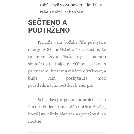
tobě a byli vysvobozeni; doufali v
tebe a nebyli zahanbeni.
SEČTENO A
PODTRŽENO
Protože vám božská říše poskytuje
energii 500 andělského čísla, zjistíte, že
to mění život. Vaše sny se stanou
skutečností, najdete věčnou lásku s
partnerem, kterému můžete důvěřovat, a
bude vám poskytnuta moc
prostřednictvím božských energií.
Stále dávejte pozor na anděla číslo
500 a budete moci dělat úžasné věci,
které jste nikdy předtím nepovažovali za
možné.