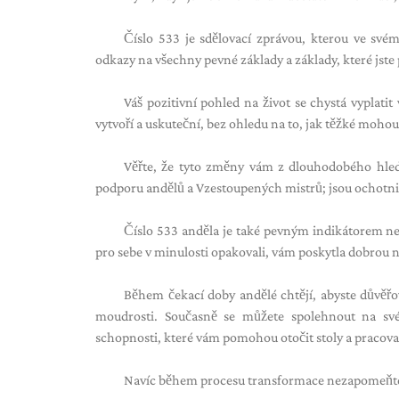
Číslo 533 je sdělovací zprávou, kterou ve sv
odkazy na všechny pevné základy a základy, které jste p
Váš pozitivní pohled na život se chystá vyplatit 
vytvoří a uskuteční, bez ohledu na to, jak těžké mohou
Věřte, že tyto změny vám z dlouhodobého hledi
podporu andělů a Vzestoupených mistrů; jsou ochotni
Číslo 533 anděla je také pevným indikátorem nebo
pro sebe v minulosti opakovali, vám poskytla dobrou 
Během čekací doby andělé chtějí, abyste důvěř
moudrosti. Současně se můžete spolehnout na své 
schopnosti, které vám pomohou otočit stoly a pracova
Navíc během procesu transformace nezapomeňte z