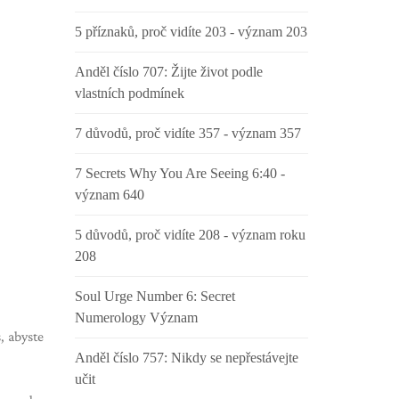
5 příznaků, proč vidíte 203 - význam 203
Anděl číslo 707: Žijte život podle
vlastních podmínek
7 důvodů, proč vidíte 357 - význam 357
7 Secrets Why You Are Seeing 6:40 -
význam 640
5 důvodů, proč vidíte 208 - význam roku
208
Soul Urge Number 6: Secret
Numerology Význam
, abyste
Anděl číslo 757: Nikdy se nepřestávejte
učit