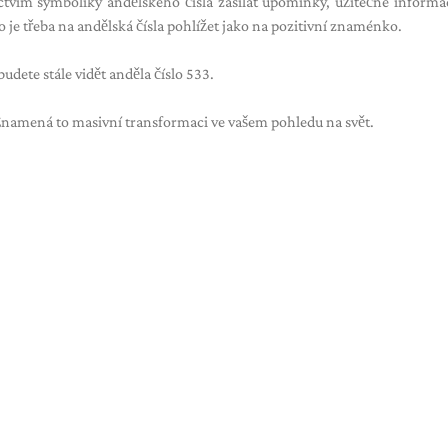
ctvím symboliky andělského čísla zasílat upomínky, užitečné inform
 je třeba na andělská čísla pohlížet jako na pozitivní znaménko.
udete stále vidět anděla číslo 533.
Znamená to masivní transformaci ve vašem pohledu na svět.