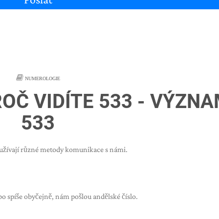
NUMEROLOGIE
ROČ VIDÍTE 533 - VÝZN
533
oužívají různé metody komunikace s námi.
o spíše obyčejně, nám pošlou andělské číslo.