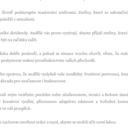
ém životě podstoupíte masivními změnami. Změny, které se uskutečn
oložili v minulosti.
velké dividendy. Andělé vás proto vyzývají, abyste přijali změny, které
 být na začátku zažít.
ska dobře poslouží, a pokud se situace trochu zhorší, vězte, že má
 poskytnout vedení prostřednictvím vašich přechodů.
 zprávou, že andělé vyslyšeli vaše modlitby. Pozitivní potvrzení, která
náhradu pro současnost i budoucnost.
ovali svým vnitřním pocitům nebo zkušenostem, intuici a Bohem dané
kreativní využití, přirozenou adaptivní zdatnost a hvězdné komu
t ve váš prospěch.
achovat otevřené srdce a mysl, abyste se mohli učit nové lekce.