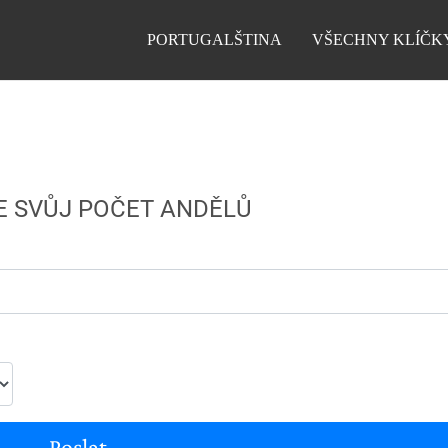
PORTUGALŠTINA
VŠECHNY KLÍČK
E SVŮJ POČET ANDĚLŮ
Poslat