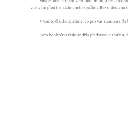
Vaši andělé strážní vám také mohou prostředni
varování před hrozícími nebezpečími. Bez ohledu na to
V tomto článku zjistíme, co pro vás znamená, že b
Toto konkrétní číslo anděla představuje změnu. 