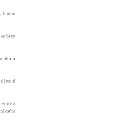
í, budou
 se brzy
te plnou
 jste si
 vnitřní
nikační