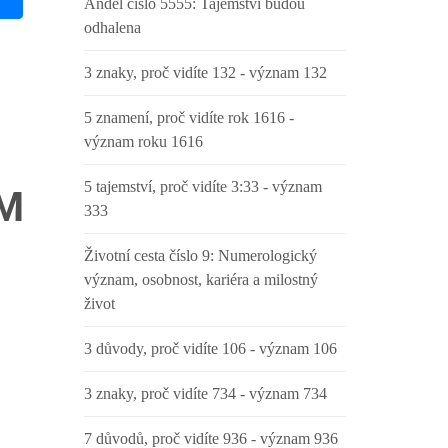
Anděl číslo 5555: Tajemství budou
odhalena
3 znaky, proč vidíte 132 - význam 132
5 znamení, proč vidíte rok 1616 -
význam roku 1616
5 tajemství, proč vidíte 3:33 - význam
AM
333
Životní cesta číslo 9: Numerologický
význam, osobnost, kariéra a milostný
život
3 důvody, proč vidíte 106 - význam 106
3 znaky, proč vidíte 734 - význam 734
7 důvodů, proč vidíte 936 - význam 936