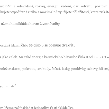
uvolnění a odevzdání, rozvoj, energii, vedení, dar, odvahu, pozitivní
kujete vypočítaná rizika a maximálně využijete příležitosti, které získát
e už mohli odkládat hlavní životní volby.
dostává hlavní číslo 33
číslo 3 se opakuje dvakrát
.
3 jako celek. Má také energie karmického hlavního čísla 11 od 5 + 3 + 3 = 
olečenskosti, pokroku, svobody, štěstí, lásky, pozitivity, sebevyjádření
ných mistrů.
můžeme začít skládat jednotlivé části skládačky.