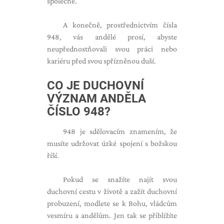
společně.
A konečně, prostřednictvím čísla
948, vás andělé prosí, abyste
neupřednostňovali svou práci nebo
kariéru před svou spřízněnou duší.
CO JE DUCHOVNÍ
VÝZNAM ANDĚLA
ČÍSLO 948?
948 je sdělovacím znamením, že
musíte udržovat úzké spojení s božskou
říší.
Pokud se snažíte najít svou
duchovní cestu v životě a zažít duchovní
probuzení, modlete se k Bohu, vládcům
vesmíru a andělům. Jen tak se přiblížíte