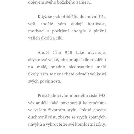
objevení svého božského záměru.
Když se pak přiblížíte duchovní říši,
vaši andělé vám dodají horlivost,
motivaci a pozitivní energie k plnění
vašich úkolů a cílů.
Anděl číslo 948 také navrhuje,
abyste své velké, ohromující cíle rozdělili
na malé, snadno sledovatelné malé
úkoly. Tím se nenecháte odradit velikostí
svých povinností.
Prostřednictvím mocného čísla 948
vás andělé také povzbuzují ke změnám
ve vašem životním stylu. Pokud chcete
duchovně růst, zbavte se svých špatných
návyků a vykročte ze své komfortní zóny.