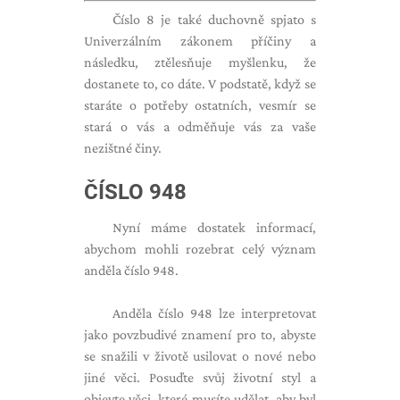
Číslo 8 je také duchovně spjato s
Univerzálním zákonem příčiny a
následku, ztělesňuje myšlenku, že
dostanete to, co dáte. V podstatě, když se
staráte o potřeby ostatních, vesmír se
stará o vás a odměňuje vás za vaše
nezištné činy.
ČÍSLO 948
Nyní máme dostatek informací,
abychom mohli rozebrat celý význam
anděla číslo 948.
Anděla číslo 948 lze interpretovat
jako povzbudivé znamení pro to, abyste
se snažili v životě usilovat o nové nebo
jiné věci. Posuďte svůj životní styl a
objevte věci, které musíte udělat, aby byl