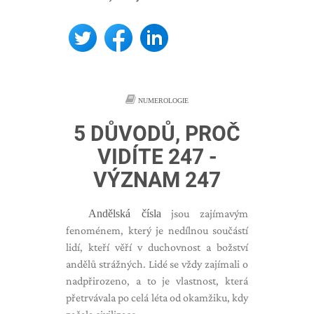
NUMEROLOGIE
5 DŮVODŮ, PROČ
VIDÍTE 247 -
VÝZNAM 247
Andělská čísla
jsou zajímavým
fenoménem, ​​který je nedílnou součástí
lidí, kteří věří v duchovnost a božství
andělů strážných. Lidé se vždy zajímali o
nadpřirozeno, a to je vlastnost, která
přetrvávala po celá léta od okamžiku, kdy