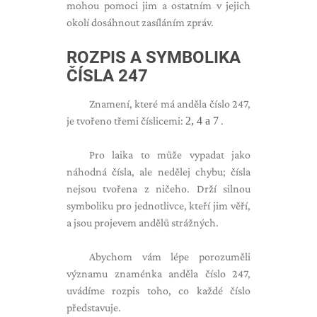
mohou pomoci jim a ostatním v jejich
okolí dosáhnout zasíláním zpráv.
ROZPIS A SYMBOLIKA
ČÍSLA 247
Znamení, které má anděla číslo 247,
je tvořeno třemi číslicemi:
2, 4 a 7
.
Pro laika to může vypadat jako
náhodná čísla, ale nedělej chybu; čísla
nejsou tvořena z ničeho. Drží silnou
symboliku pro jednotlivce, kteří jim věří,
a jsou projevem andělů strážných.
Abychom vám lépe porozuměli
významu znaménka anděla číslo 247,
uvádíme rozpis toho, co každé číslo
představuje.