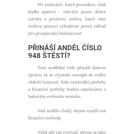
Při změnách, které provedete, však
buďte opatrní - zahrňte pouze dobré
návyky a pozitivní změny, které vám
mohou pomoci vybudovat pevný základ
pro prosperující budoucnost.
PŘINÁŠÍ ANDĚL ČÍSLO
948 ŠTĚSTÍ?
Toto andělské číslo přináší dobrou
zprávu, že se chystáte vstoupit do svého
období hojnosti. Vaše materiální potřeby
a finanční potřeby budou uspokojeny s
laskavým svolením vesmíru.
Vaši andělé chtějí, abyste využili své
finanční svobody.
Vyšší síly vás vyzývají, abyste se jako