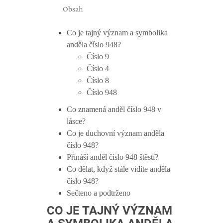
Obsah
Co je tajný význam a symbolika
anděla číslo 948?
Číslo 9
Číslo 4
Číslo 8
Číslo 948
Co znamená anděl číslo 948 v
lásce?
Co je duchovní význam anděla
číslo 948?
Přináší anděl číslo 948 štěstí?
Co dělat, když stále vidíte anděla
číslo 948?
Sečteno a podtrženo
CO JE TAJNÝ VÝZNAM