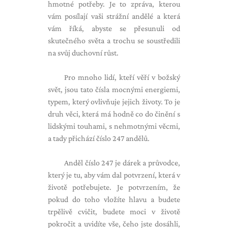
hmotné potřeby. Je to zpráva, kterou
vám posílají vaši strážní andělé a která
vám říká, abyste se přesunuli od
skutečného světa a trochu se soustředili
na svůj duchovní růst.
Pro mnoho lidí, kteří věří v božský
svět, jsou tato čísla mocnými energiemi,
typem, který ovlivňuje jejich životy. To je
druh věci, která má hodně co do činění s
lidskými touhami, s nehmotnými věcmi,
a tady přichází číslo 247 andělů.
Anděl číslo 247 je dárek a průvodce,
který je tu, aby vám dal potvrzení, která v
životě potřebujete. Je potvrzením, že
pokud do toho vložíte hlavu a budete
trpělivě cvičit, budete moci v životě
pokročit a uvidíte vše, čeho jste dosáhli,