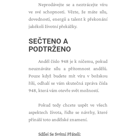
Neprodávejte se a neztrácejte víru
ve své schopnosti. Vězte, že máte sílu,
dovednosti, energii a talent k překonání
jakékoli životní překážky.
SEČTENO A
PODTRŽENO
Anděl číslo 948 je k ničemu, pokud
neuznáváte sílu a přítomnost andělů.
Pouze když budete mít víru v božskou
říši, odhalí se vám skutečná zpráva čísla
948, která vám otevře svět možností.
Pokud tedy chcete uspět ve všech
aspektech života, řiďte se návrhy, které
přináší toto andělské znamení.
Sdílej Se Svými Přáteli: