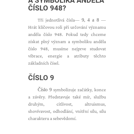
A SYMBOLIKA ANDĚLA
ČÍSLO 948?
Tři jednotlivá čísla—
9, 4 a 8
—
Hrát klíčovou roli při určování významu
anděla číslo 948. Pokud tedy chceme
získat plný význam a symboliku anděla
číslo 948, musíme nejprve studovat
vibrace, energie a atributy těchto
základních čísel.
ČÍSLO 9
Číslo 9
symbolizuje začátky, konce
a závěry. Představuje také mír, službu
druhým, citlivost, altruismus,
shovívavost, odhodlání, vnitřní sílu, sílu
charakteru a sebevědomí.