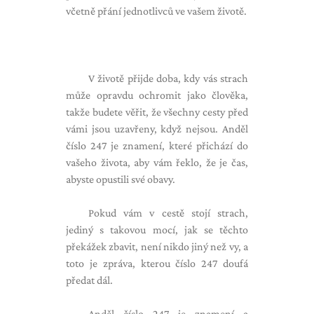
včetně přání jednotlivců ve vašem životě.
V životě přijde doba, kdy vás strach
může opravdu ochromit jako člověka,
takže budete věřit, že všechny cesty před
vámi jsou uzavřeny, když nejsou. Anděl
číslo 247 je znamení, které přichází do
vašeho života, aby vám řeklo, že je čas,
abyste opustili své obavy.
Pokud vám v cestě stojí strach,
jediný s takovou mocí, jak se těchto
překážek zbavit, není nikdo jiný než vy, a
toto je zpráva, kterou číslo 247 doufá
předat dál.
Anděl číslo 247 je znamení a