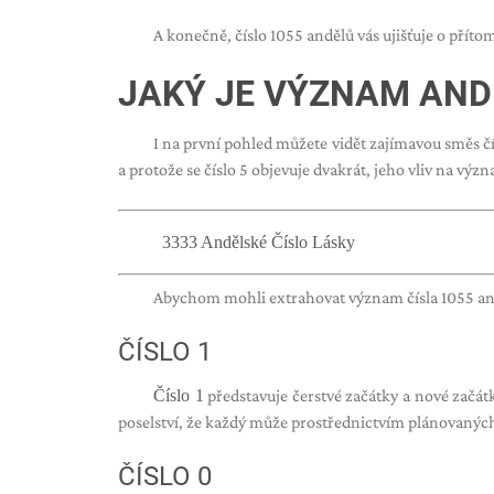
A konečně, číslo 1055 andělů vás ujišťuje o přít
JAKÝ JE VÝZNAM ANDĚ
I na první pohled můžete vidět zajímavou směs číse
a protože se číslo 5 objevuje dvakrát, jeho vliv na výz
3333 Andělské Číslo Lásky
Abychom mohli extrahovat význam čísla 1055 andě
ČÍSLO 1
Číslo 1
představuje čerstvé začátky a nové začátky
poselství, že každý může prostřednictvím plánovaných 
ČÍSLO 0