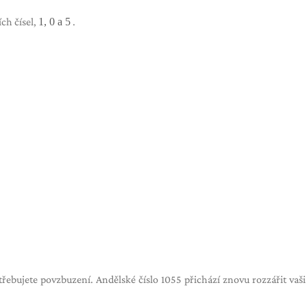
ích čísel,
1, 0 a 5
.
třebujete povzbuzení. Andělské číslo 1055 přichází znovu rozzářit vaši 