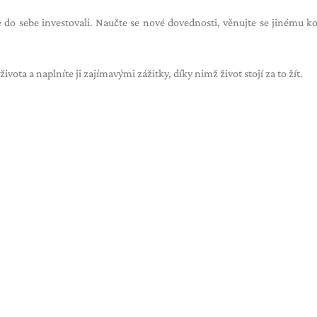
te do sebe investovali. Naučte se nové dovednosti, věnujte se jinému k
ota a naplníte ji zajímavými zážitky, díky nimž život stojí za to žít.