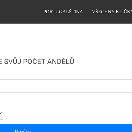
PORTUGALŠTINA
VŠECHNY KLÍČK
E SVŮJ POČET ANDĚLŮ
Poslat