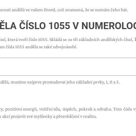
omnosti andělů ve vašem životě, což znamená, že se nemáte čeho bát.
LA ČÍSLO 1055 V NUMEROLOG
l, která tvoří číslo 1055. Skládá se ze tří základních andělských čísel,
nam čísla 1055 anděla se také zdvojnásobí.
lů, musíme nejprve prostudovat jeho základní prvky, 1, 0 a 5.
, pozitivní energii, vnitřní sílu, úspěch, pokrok a odvahu. Toto číslo v
akcí projevit své myšlenky a přesvědčení v realitu.