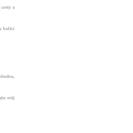
 cesty a
y hořící
obodou,
jte svůj