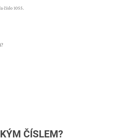
a číslo 1055.
i?
SKÝM ČÍSLEM?