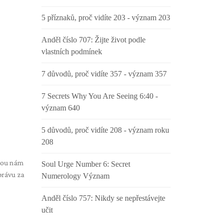
5 příznaků, proč vidíte 203 - význam 203
Anděl číslo 707: Žijte život podle
vlastních podmínek
7 důvodů, proč vidíte 357 - význam 357
7 Secrets Why You Are Seeing 6:40 -
význam 640
5 důvodů, proč vidíte 208 - význam roku
208
tnou nám
Soul Urge Number 6: Secret
právu za
Numerology Význam
Anděl číslo 757: Nikdy se nepřestávejte
učit