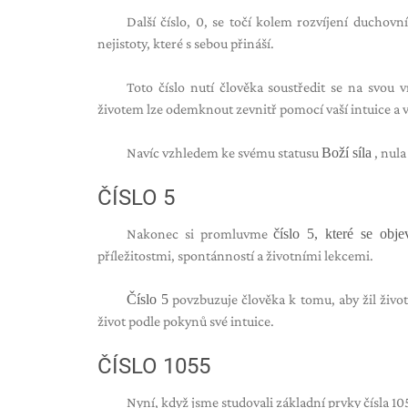
Další číslo, 0, se točí kolem rozvíjení duchovní
nejistoty, které s sebou přináší.
Toto číslo nutí člověka soustředit se na svou 
životem lze odemknout zevnitř pomocí vaší intuice a 
Navíc vzhledem ke svému statusu
Boží síla
, nula
ČÍSLO 5
Nakonec si promluvme
číslo 5, které se obje
příležitostmi, spontánností a životními lekcemi.
Číslo 5
povzbuzuje člověka k tomu, aby žil živo
život podle pokynů své intuice.
ČÍSLO 1055
Nyní, když jsme studovali základní prvky čísla 1