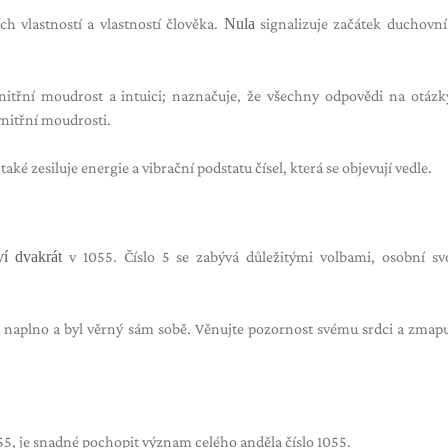
ch vlastností a vlastností člověka.
Nula
signalizuje začátek duchovní
vnitřní moudrost a intuici; naznačuje, že všechny odpovědi na otázk
vnitřní moudrosti.
 také zesiluje energie a vibrační podstatu čísel, která se objevují vedle.
ví dvakrát
v 1055. Číslo 5 se zabývá důležitými volbami, osobní sv
t naplno a byl věrný sám sobě. Věnujte pozornost svému srdci a zmapu
055, je snadné pochopit význam celého anděla číslo 1055.