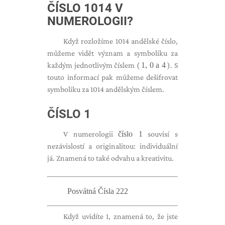
ČÍSLO 1014 V
NUMEROLOGII?
Když rozložíme 1014 andělské číslo,
můžeme vidět význam a symboliku za
každým jednotlivým číslem (
1, 0 a 4
). S
touto informací pak můžeme dešifrovat
symboliku za 1014 andělským číslem.
ČÍSLO 1
V numerologii
číslo 1
souvisí s
nezávislostí a originalitou: individuální
já. Znamená to také odvahu a kreativitu.
Posvátná Čísla 222
Když uvidíte 1, znamená to, že jste