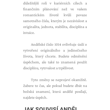
důležitější roli v kariérních cílech a
finančním plánování než ve vašem
romantickém životě kvůli povaze
samotného čísla, kterým je nezávislost a
originalita, jednota, stabilita, disciplína a
intuice.
Andělské číslo 1014 ovlivňuje úsilí o
vytvoření originálního a jedinečného
života, který chcete. Budete odměněni
úspěchem, ale také to znamená použít
disciplínu, vytrvalost a trpělivost.
Tyto změny se neprojeví okamžitě.
Zabere to čas, ale pokud budete dbát na
božská znamení, která andělé posílají,
najdete úspěch.
JAK SOUVISÍ ANDĚL