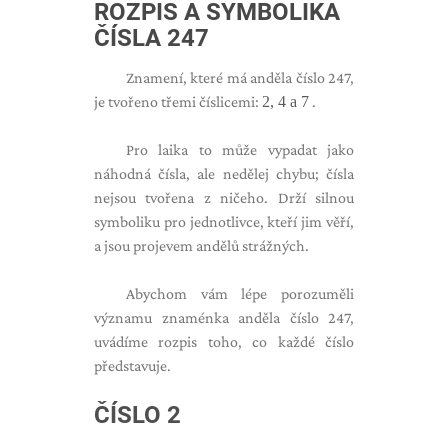
ROZPIS A SYMBOLIKA
ČÍSLA 247
Znamení, které má anděla číslo 247,
je tvořeno třemi číslicemi:
2, 4 a 7
.
Pro laika to může vypadat jako
náhodná čísla, ale nedělej chybu; čísla
nejsou tvořena z ničeho. Drží silnou
symboliku pro jednotlivce, kteří jim věří,
a jsou projevem andělů strážných.
Abychom vám lépe porozuměli
významu znaménka anděla číslo 247,
uvádíme rozpis toho, co každé číslo
představuje.
ČÍSLO 2