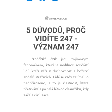
NUMEROLOGIE
5 DŮVODŮ, PROČ
VIDÍTE 247 -
VÝZNAM 247
Andělská čísla
jsou zajímavým
fenoménem, ​​který je nedílnou součástí
lidí, kteří věří v duchovnost a božství
andělů strážných. Lidé se vždy zajímali o
nadpřirozeno, a to je vlastnost, která
přetrvávala po celá léta od okamžiku, kdy
začala civilizace.