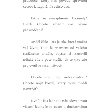
průvodce, který nás povede správnou
cestou k naplnění a celistvosti.
Cítíte se nenaplnění? Osamělý?
Uvízl? Chcete změnit své pevné
přesvědčení?
Anděl číslo 1014 je síla, která změní
váš život. Toto je znamení od vašeho
strážného anděla, abyste si stanovili
nějaké cíle a poté viděli, jak se tyto cíle
projevují ve vašem životě.
Chcete zahájit jógu nebo mediaci?
Chcete najít kostel, který byste mohli
navštívit?
Nyní je čas jednat a následovat svou
vlastní jedinečnou cestu k duchovnímu