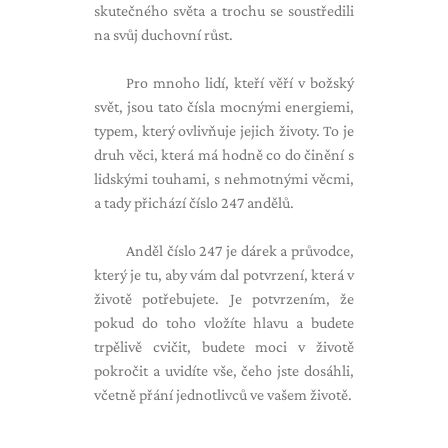
skutečného světa a trochu se soustředili
na svůj duchovní růst.
Pro mnoho lidí, kteří věří v božský
svět, jsou tato čísla mocnými energiemi,
typem, který ovlivňuje jejich životy. To je
druh věci, která má hodně co do činění s
lidskými touhami, s nehmotnými věcmi,
a tady přichází číslo 247 andělů.
Anděl číslo 247 je dárek a průvodce,
který je tu, aby vám dal potvrzení, která v
životě potřebujete. Je potvrzením, že
pokud do toho vložíte hlavu a budete
trpělivě cvičit, budete moci v životě
pokročit a uvidíte vše, čeho jste dosáhli,
včetně přání jednotlivců ve vašem životě.