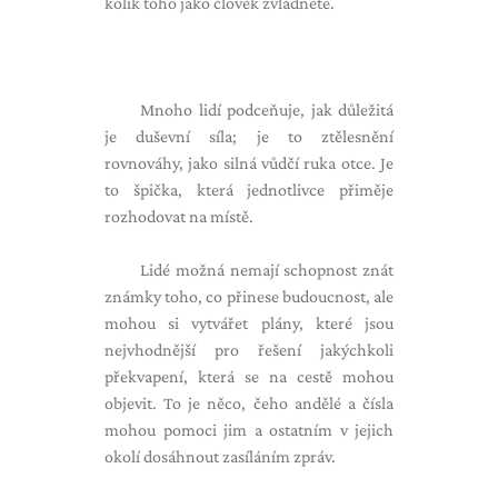
kolik toho jako člověk zvládnete.
Mnoho lidí podceňuje, jak důležitá
je duševní síla; je to ztělesnění
rovnováhy, jako silná vůdčí ruka otce. Je
to špička, která jednotlivce přiměje
rozhodovat na místě.
Lidé možná nemají schopnost znát
známky toho, co přinese budoucnost, ale
mohou si vytvářet plány, které jsou
nejvhodnější pro řešení jakýchkoli
překvapení, která se na cestě mohou
objevit. To je něco, čeho andělé a čísla
mohou pomoci jim a ostatním v jejich
okolí dosáhnout zasíláním zpráv.