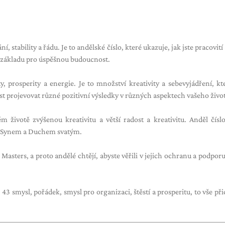
, stability a řádu. Je to andělské číslo, které ukazuje, jak jste pracovití 
 základu pro úspěšnou budoucnost.
y, prosperity a energie. Je to množství kreativity a sebevyjádření, k
t projevovat různé pozitivní výsledky v různých aspektech vašeho živo
m životě zvýšenou kreativitu a větší radost a kreativitu. Anděl čísl
, Synem a Duchem svatým.
d Masters, a proto andělé chtějí, abyste věřili v jejich ochranu a podpor
43 smysl, pořádek, smysl pro organizaci, štěstí a prosperitu, to vše při