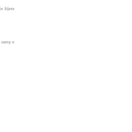
e žijete
3
samy o