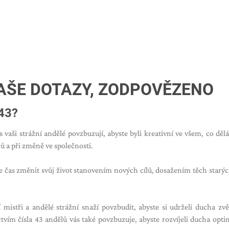
VAŠE DOTAZY, ZODPOVĚZENO
43?
 vaši strážní andělé povzbuzují, abyste byli kreativní ve všem, co dělá
nů a při změně ve společnosti.
 je čas změnit svůj život stanovením nových cílů, dosažením těch starýc
mistři a andělé strážní snaží povzbudit, abyste si udrželi ducha zvě
ictvím čísla 43 andělů vás také povzbuzuje, abyste rozvíjeli ducha opt