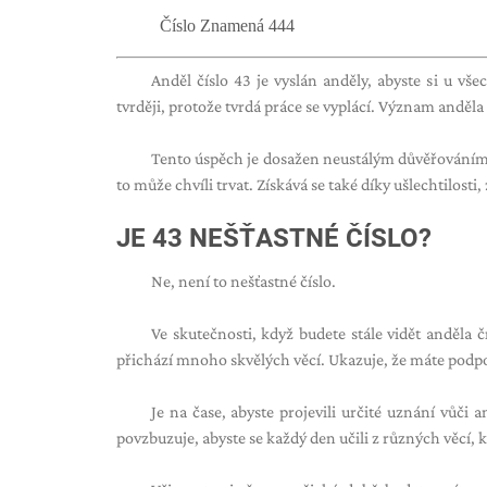
Číslo Znamená 444
Anděl číslo 43 je vyslán anděly, abyste si u vše
tvrději, protože tvrdá práce se vyplácí. Význam anděla
Tento úspěch je dosažen neustálým důvěřováním v
to může chvíli trvat. Získává se také díky ušlechtilosti
JE 43 NEŠŤASTNÉ ČÍSLO?
Ne, není to nešťastné číslo.
Ve skutečnosti, když budete stále vidět anděla 
přichází mnoho skvělých věcí. Ukazuje, že máte podpor
Je na čase, abyste projevili určité uznání vůči 
povzbuzuje, abyste se každý den učili z různých věcí, kt