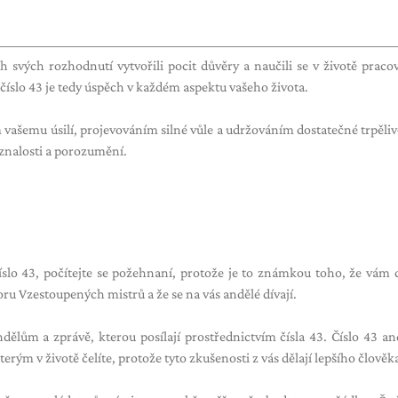
ch svých rozhodnutí vytvořili pocit důvěry a naučili se v životě pracov
 číslo 43 je tedy úspěch v každém aspektu vašeho života.
ašemu úsilí, projevováním silné vůle a udržováním dostatečné trpělivo
, znalosti a porozumění.
číslo 43, počítejte se požehnaní, protože je to známkou toho, že vám 
u Vzestoupených mistrů a že se na vás andělé dívají.
andělům a zprávě, kterou posílají prostřednictvím čísla 43. Číslo 43 an
erým v životě čelíte, protože tyto zkušenosti z vás dělají lepšího člověk