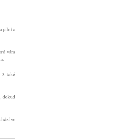
a pilní a
teré vám
ta.
o 3 také
u, dokud
chází ve