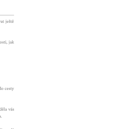
at ještě
sti, jak
do cesty
děla vás
a.