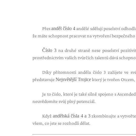
Přes
anděl číslo 4
andělé sdělují poselství odhodlání
že máte schopnost pracovat na vytvoření bezpečného
Číslo 3
na druhé straně nese poselství pozitivit
prostřednictvím vašich tvůrčích talentů dává schopnos
Díky přítomnosti anděla číslo 3 zažijete ve své
představuje
Nejsvětější Trojice
který je tvořen Otcem
Je to číslo, které je také silně spojeno s Ascende
neuvědomíte svůj plný potenciál.
Když
andělská čísla 4 a 3
zkombinujte a vytvořte 
všem, co jste se rozhodli dělat.