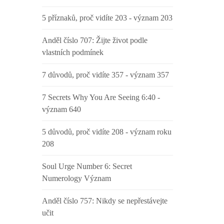
5 příznaků, proč vidíte 203 - význam 203
Anděl číslo 707: Žijte život podle
vlastních podmínek
7 důvodů, proč vidíte 357 - význam 357
7 Secrets Why You Are Seeing 6:40 -
význam 640
5 důvodů, proč vidíte 208 - význam roku
208
Soul Urge Number 6: Secret
Numerology Význam
Anděl číslo 757: Nikdy se nepřestávejte
učit