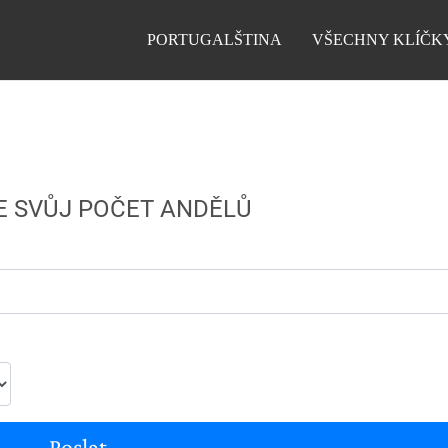
PORTUGALŠTINA
VŠECHNY KLÍČK
E SVŮJ POČET ANDĚLŮ
Poslat