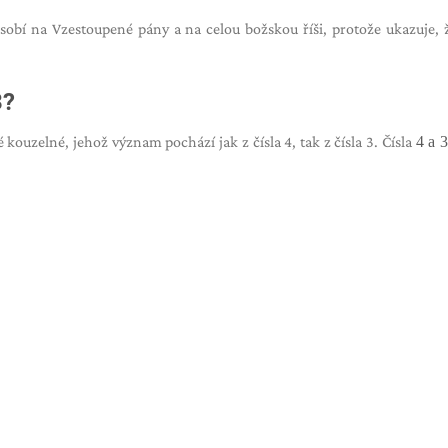
ůsobí na Vzestoupené pány a na celou božskou říši, protože ukazuje, ž
3?
ké kouzelné, jehož význam pochází jak z čísla 4, tak z čísla 3. Čísla
4 a 