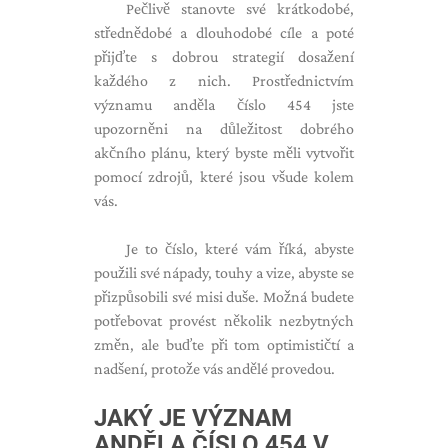
Pečlivě stanovte své krátkodobé,
střednědobé a dlouhodobé cíle a poté
přijďte s dobrou strategií dosažení
každého z nich. Prostřednictvím
významu anděla číslo 454 jste
upozorněni na důležitost dobrého
akčního plánu, který byste měli vytvořit
pomocí zdrojů, které jsou všude kolem
vás.
Je to číslo, které vám říká, abyste
použili své nápady, touhy a vize, abyste se
přizpůsobili své misi duše. Možná budete
potřebovat provést několik nezbytných
změn, ale buďte při tom optimističtí a
nadšení, protože vás andělé provedou.
JAKÝ JE VÝZNAM
ANDĚLA ČÍSLO 454 V