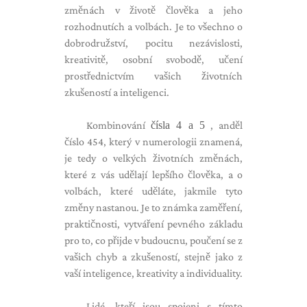
změnách v životě člověka a jeho
rozhodnutích a volbách. Je to všechno o
dobrodružství, pocitu nezávislosti,
kreativitě, osobní svobodě, učení
prostřednictvím vašich životních
zkušeností a inteligenci.
Kombinování
čísla 4 a 5
, anděl
číslo 454, který v numerologii znamená,
je tedy o velkých životních změnách,
které z vás udělají lepšího člověka, a o
volbách, které uděláte, jakmile tyto
změny nastanou. Je to známka zaměření,
praktičnosti, vytváření pevného základu
pro to, co přijde v budoucnu, poučení se z
vašich chyb a zkušeností, stejně jako z
vaší inteligence, kreativity a individuality.
Lidé, kteří jsou spojeni s tímto