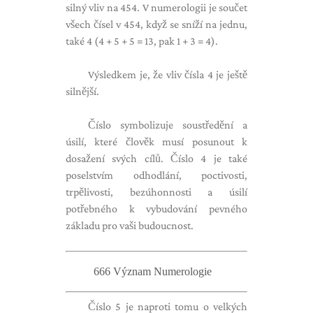
silný vliv na 454. V numerologii je součet
všech čísel v 454, když se sníží na jednu,
také 4 (4 + 5 + 5 = 13, pak 1 + 3 = 4).
Výsledkem je, že vliv čísla 4 je ještě
silnější.
Číslo symbolizuje soustředění a
úsilí, které člověk musí posunout k
dosažení svých cílů. Číslo 4 je také
poselstvím odhodlání, poctivosti,
trpělivosti, bezúhonnosti a úsilí
potřebného k vybudování pevného
základu pro vaši budoucnost.
666 Význam Numerologie
Číslo 5 je naproti tomu o velkých