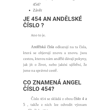
454?
Závěr
JE 454 AN
ANDĚLSKÉ
ČÍSLO
?
Ano to je.
Andělská čísla
odkazují na ta čísla,
která se objevují znovu a znovu. Jsou
cestou, kterou nám andělé dávají pokyny,
jak jít o život, nebo jakési ujištění, že
jsme na správné cestě.
CO ZNAMENÁ ANGEL
ČÍSLO 454?
Číslo 454 se skládá z obou
číslo 4 a
5
, takže z nich lze odvodit význam