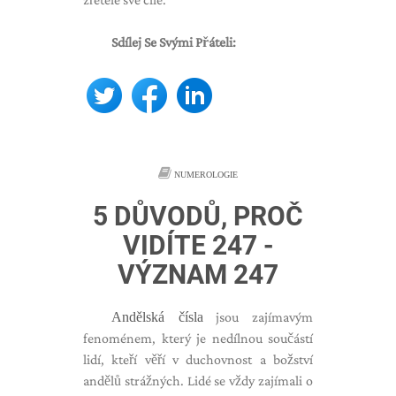
Sdílej Se Svými Přáteli:
NUMEROLOGIE
5 DŮVODŮ, PROČ
VIDÍTE 247 -
VÝZNAM 247
Andělská čísla
jsou zajímavým
fenoménem, ​​který je nedílnou součástí
lidí, kteří věří v duchovnost a božství
andělů strážných. Lidé se vždy zajímali o