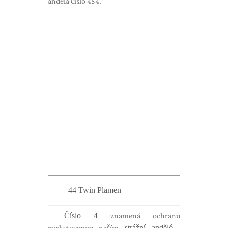
anděla číslo 454.
44 Twin Plamen
Číslo 4
znamená ochranu
poskytovanou naším
strážní andělé
.