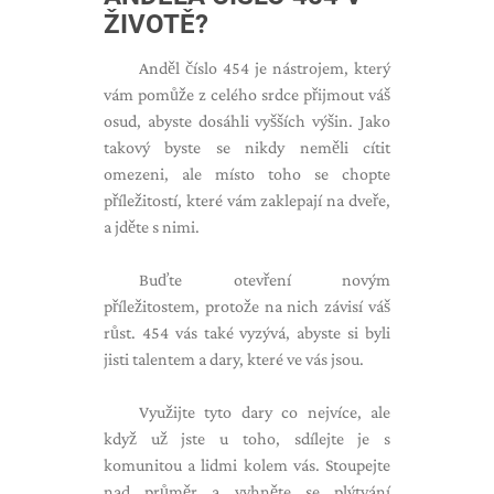
ŽIVOTĚ?
Anděl číslo 454 je nástrojem, který
vám pomůže z celého srdce přijmout váš
osud, abyste dosáhli vyšších výšin. Jako
takový byste se nikdy neměli cítit
omezeni, ale místo toho se chopte
příležitostí, které vám zaklepají na dveře,
a jděte s nimi.
Buďte otevření novým
příležitostem, protože na nich závisí váš
růst. 454 vás také vyzývá, abyste si byli
jisti talentem a dary, které ve vás jsou.
Využijte tyto dary co nejvíce, ale
když už jste u toho, sdílejte je s
komunitou a lidmi kolem vás. Stoupejte
nad průměr a vyhněte se plýtvání