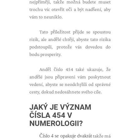
nejpříměji, takže možná budete muset
trochu víc otevřít oči a být nadšení, aby
vám to neuniklo.
Tato příležitost přijde se spoustou
rizik, ale andělé chtějí, abyste tato rizika
podstoupili, protože vás dovedou do
bodu prosperity.
Anděl číslo 454 také ukazuje, že
andělé jsou připraveni vám poskytnout
vedení, abyste se neodchýlili od správné
cesty, dokud nedosáhnete svého cíle.
JAKÝ JE VÝZNAM
ČÍSLA 454 V
NUMEROLOGII?
Číslo 4 se opakuje dvakrát
takže má