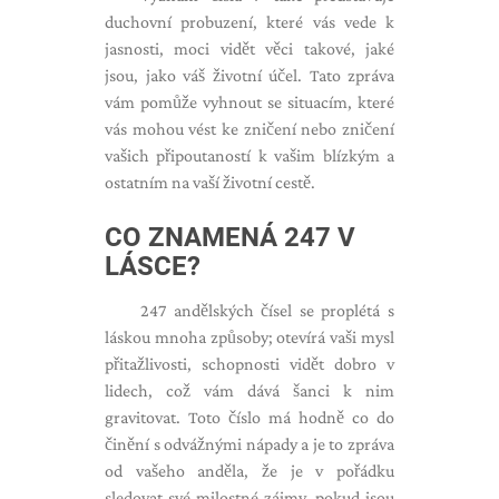
duchovní probuzení, které vás vede k
jasnosti, moci vidět věci takové, jaké
jsou, jako váš životní účel. Tato zpráva
vám pomůže vyhnout se situacím, které
vás mohou vést ke zničení nebo zničení
vašich připoutaností k vašim blízkým a
ostatním na vaší životní cestě.
CO ZNAMENÁ 247 V
LÁSCE?
247 andělských čísel se proplétá s
láskou mnoha způsoby; otevírá vaši mysl
přitažlivosti, schopnosti vidět dobro v
lidech, což vám dává šanci k nim
gravitovat. Toto číslo má hodně co do
činění s odvážnými nápady a je to zpráva
od vašeho anděla, že je v pořádku
sledovat své milostné zájmy, pokud jsou