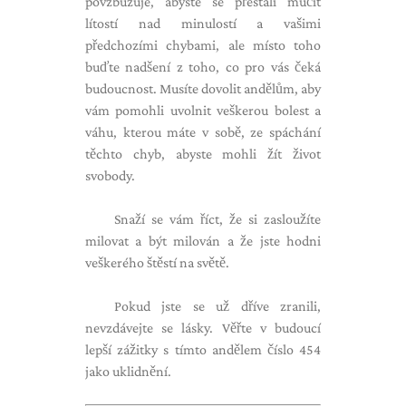
povzbuzuje, abyste se přestali mučit
lítostí nad minulostí a vašimi
předchozími chybami, ale místo toho
buďte nadšení z toho, co pro vás čeká
budoucnost. Musíte dovolit andělům, aby
vám pomohli uvolnit veškerou bolest a
váhu, kterou máte v sobě, ze spáchání
těchto chyb, abyste mohli žít život
svobody.
Snaží se vám říct, že si zasloužíte
milovat a být milován a že jste hodni
veškerého štěstí na světě.
Pokud jste se už dříve zranili,
nevzdávejte se lásky. Věřte v budoucí
lepší zážitky s tímto andělem číslo 454
jako uklidnění.