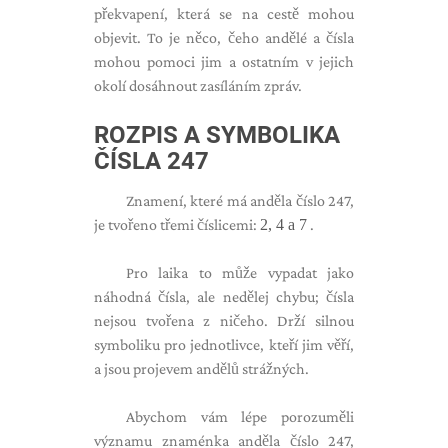
překvapení, která se na cestě mohou
objevit. To je něco, čeho andělé a čísla
mohou pomoci jim a ostatním v jejich
okolí dosáhnout zasíláním zpráv.
ROZPIS A SYMBOLIKA
ČÍSLA 247
Znamení, které má anděla číslo 247,
je tvořeno třemi číslicemi:
2, 4 a 7
.
Pro laika to může vypadat jako
náhodná čísla, ale nedělej chybu; čísla
nejsou tvořena z ničeho. Drží silnou
symboliku pro jednotlivce, kteří jim věří,
a jsou projevem andělů strážných.
Abychom vám lépe porozuměli
významu znaménka anděla číslo 247,