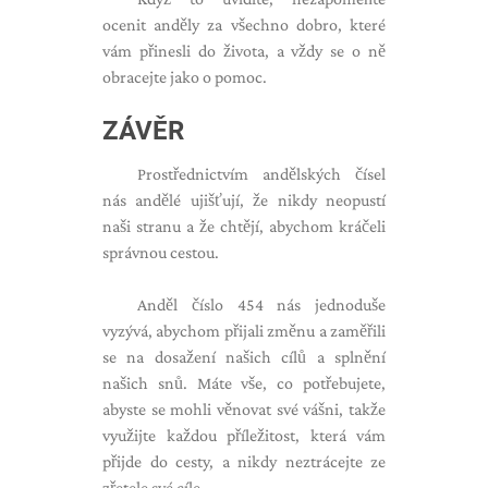
ocenit anděly za všechno dobro, které
vám přinesli do života, a vždy se o ně
obracejte jako o pomoc.
ZÁVĚR
Prostřednictvím andělských čísel
nás andělé ujišťují, že nikdy neopustí
naši stranu a že chtějí, abychom kráčeli
správnou cestou.
Anděl číslo 454 nás jednoduše
vyzývá, abychom přijali změnu a zaměřili
se na dosažení našich cílů a splnění
našich snů. Máte vše, co potřebujete,
abyste se mohli věnovat své vášni, takže
využijte každou příležitost, která vám
přijde do cesty, a nikdy neztrácejte ze
zřetele své cíle.