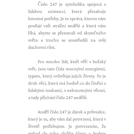
Číslo 247 je symbolika spojená s
lidskou existencí, která přesahuje
hmotné potřeby. Je to zpráva, kterou vám
posílají vaši strážní andělé a která vám
říká, abyste se přesunuli od skutečného
světa a trochu se soustředili na svůj
duchovní růst.
Pro mnoho lidí, kteří věří v božský
svět, jsou tato čísla mocnými energiemi,
typem, který ovlivňuje jejich životy. To je
druh věci, která má hodně co do činění s
lidskými touhami, s nehmotnými věcmi,
a tady přichází číslo 247 andělů.
Anděl číslo 247 je dárek a průvodce,
který je tu, aby vám dal potvrzení, která v
životě potřebujete. Je potvrzením, že
pokud do toho vložíte hlavu a budete