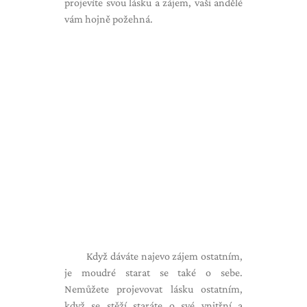
projevíte svou lásku a zájem, vaši andělé
vám hojně požehná.
Když dáváte najevo zájem ostatním,
je moudré starat se také o sebe.
Nemůžete projevovat lásku ostatním,
když se stěží staráte o své vnitřní a