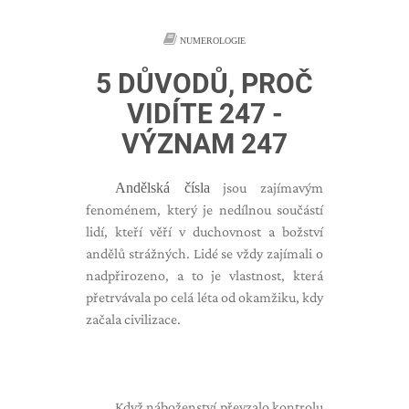
NUMEROLOGIE
5 DŮVODŮ, PROČ
VIDÍTE 247 -
VÝZNAM 247
Andělská čísla
jsou zajímavým
fenoménem, ​​který je nedílnou součástí
lidí, kteří věří v duchovnost a božství
andělů strážných. Lidé se vždy zajímali o
nadpřirozeno, a to je vlastnost, která
přetrvávala po celá léta od okamžiku, kdy
začala civilizace.
Když náboženství převzalo kontrolu