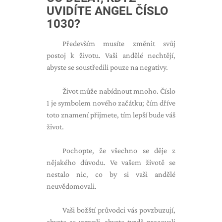
UVIDÍTE ANGEL ČÍSLO
1030?
Především musíte změnit svůj
postoj k životu. Vaši andělé nechtějí,
abyste se soustředili pouze na negativy.
Život může nabídnout mnoho. Číslo
1 je symbolem nového začátku; čím dříve
toto znamení přijmete, tím lepší bude váš
život.
Pochopte, že všechno se děje z
nějakého důvodu. Ve vašem životě se
nestalo nic, co by si vaši andělé
neuvědomovali.
Vaši božští průvodci vás povzbuzují,
abyste se vyzvali, abyste tvrdě pracovali