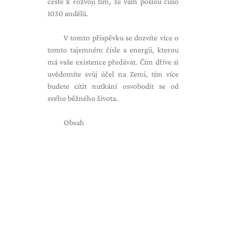
cestě k rozvoji tím, že vám pošlou číslo
1030 andělů.
V tomto příspěvku se dozvíte více o
tomto tajemném čísle a energii, kterou
má vaše existence předávat. Čím dříve si
uvědomíte svůj účel na Zemi, tím více
budete cítit nutkání osvobodit se od
svého běžného života.
Obsah