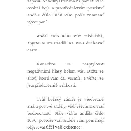
zápasů. Nebeský Otec má na paměti vaše
osobní boje a prostřednictvím poselství
anděla číslo 1030 vám pošle znamení
vykoupení.
Anděl číslo 1030 vám také říká,
abyste se soustředili na svou duchovní
cestu.
Nenechte se rozptylovat
negativními hlasy kolem vás. Držte se
slibů, které vám dal vesmír, a věřte, že
jste předurčeni k velikosti.
Tvůj božský záměr je všeobecně
znám pro tvé anděly; vědí všechno o vaší
budoucnosti. Stále vidíte anděla číslo
1030, protože vaši andělé vám pomáhají
objevovat
účel vaší existence
.