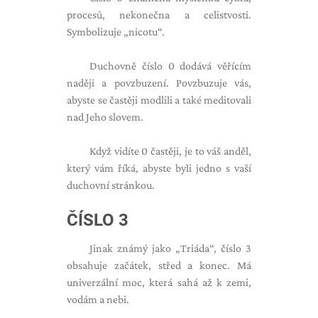
procesů, nekonečna a celistvosti.
Symbolizuje „nicotu“.
Duchovně číslo 0 dodává věřícím
naději a povzbuzení. Povzbuzuje vás,
abyste se častěji modlili a také meditovali
nad Jeho slovem.
Když vidíte 0 častěji, je to váš anděl,
který vám říká, abyste byli jedno s vaší
duchovní stránkou.
ČÍSLO 3
Jinak známý jako „Triáda“, číslo 3
obsahuje začátek, střed a konec. Má
univerzální moc, která sahá až k zemi,
vodám a nebi.