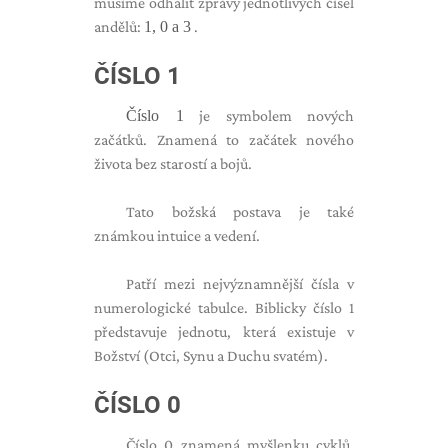
musíme odhalit zprávy jednotlivých čísel
andělů:
1, 0 a 3
.
ČÍSLO 1
Číslo 1
je symbolem nových
začátků. Znamená to začátek nového
života bez starostí a bojů.
Tato božská postava je také
známkou intuice a vedení.
Patří mezi nejvýznamnější čísla v
numerologické tabulce. Biblicky číslo 1
představuje jednotu, která existuje v
Božství (Otci, Synu a Duchu svatém).
ČÍSLO 0
Číslo 0 znamená myšlenku cyklů,