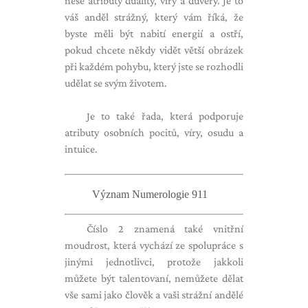
nese atributy duality, víry a důvěry. Je to
váš anděl strážný, který vám říká, že
byste měli být nabití energií a ostří,
pokud chcete někdy vidět větší obrázek
při každém pohybu, který jste se rozhodli
udělat se svým životem.
Je to také řada, která podporuje
atributy osobních pocitů, víry, osudu a
intuice.
Význam Numerologie 911
Číslo 2 znamená také vnitřní
moudrost, která vychází ze spolupráce s
jinými jednotlivci, protože jakkoli
můžete být talentovaní, nemůžete dělat
vše sami jako člověk a vaši strážní andělé