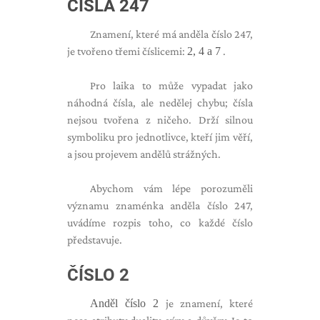
ČÍSLA 247
Znamení, které má anděla číslo 247,
je tvořeno třemi číslicemi:
2, 4 a 7
.
Pro laika to může vypadat jako
náhodná čísla, ale nedělej chybu; čísla
nejsou tvořena z ničeho. Drží silnou
symboliku pro jednotlivce, kteří jim věří,
a jsou projevem andělů strážných.
Abychom vám lépe porozuměli
významu znaménka anděla číslo 247,
uvádíme rozpis toho, co každé číslo
představuje.
ČÍSLO 2
Anděl číslo 2
je znamení, které