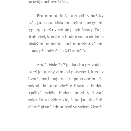
na svůj duchovní růst.
Pro mnoho lidí, kteří věří v božský
svět, jsou tato čísla mocnými energiemi,
typem, který ovlivňuje jejich životy. To je
druh věci, která má hodně co do činění s
lidskými touhami, s nehmotnými věcmi,
a tady přichází číslo 247 andělů.
Anděl číslo 247 je dárek a průvodce,
který je tu, aby vám dal potvrzení, která v
životě potřebujete. Je potvrzením, že
pokud do toho vložíte hlavu a budete
trpělivě cvičit, budete moci v životě
pokročit a uvidíte vše, čeho jste dosáhli,
včetně přání jednotlivců ve vašem životě.