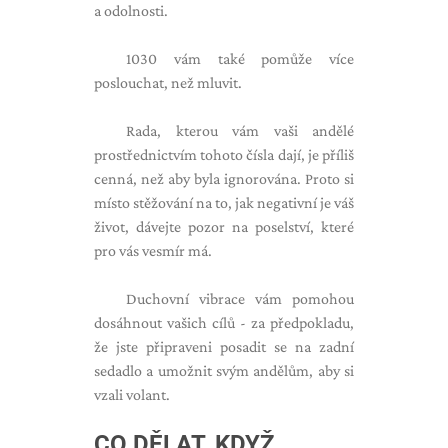
a odolnosti.
1030 vám také pomůže více
poslouchat, než mluvit.
Rada, kterou vám vaši andělé
prostřednictvím tohoto čísla dají, je příliš
cenná, než aby byla ignorována. Proto si
místo stěžování na to, jak negativní je váš
život, dávejte pozor na poselství, které
pro vás vesmír má.
Duchovní vibrace vám pomohou
dosáhnout vašich cílů - za předpokladu,
že jste připraveni posadit se na zadní
sedadlo a umožnit svým andělům, aby si
vzali volant.
CO DĚLAT, KDYŽ