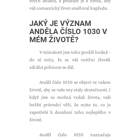
svých andělů, a použijte je k tomu, aby
váš romantický život směřoval kupředu.
JAKÝ JE VÝZNAM
ANDĚLA ČÍSLO 1030 V
MÉM ŽIVOTĚ?
V minulosti jste toho prožili hodně -
do té míry, že se váš vnitřní člověk
zdráhá pohnout se dál.
Anděl číslo 1030 se objeví ve vašem
životě, aby se vaše sny staly skutečností. I
když jste se možná vzdali života, vaši
božští průvodci věří, že máte to, co je
zapotřebí k dosažení toho nejlepšího v
životě.
Anděl číslo 1030 naznačuje