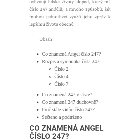
ovlivňují lidské životy, dopad, který má
číslo 247 andělů, a mnoho způsobů, jak
mohou jednotlivci využít jeho zpráv k
lepšímu životu obecně.
Obsah
Co znamená Angel číslo 247?
Rozpis a symbolika čísla 247
Číslo 2
Číslo 4
Číslo 7
Co znamená 247 v lásce?
Co znamená 247 duchovně?
Proč stále vidím číslo 247?
Sečteno a podtrženo
CO ZNAMENÁ ANGEL
ČÍSLO 247?