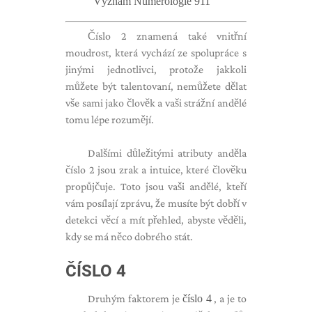
Význam Numerologie 911
Číslo 2 znamená také vnitřní
moudrost, která vychází ze spolupráce s
jinými jednotlivci, protože jakkoli
můžete být talentovaní, nemůžete dělat
vše sami jako člověk a vaši strážní andělé
tomu lépe rozumějí.
Dalšími důležitými atributy anděla
číslo 2 jsou zrak a intuice, které člověku
propůjčuje. Toto jsou vaši andělé, kteří
vám posílají zprávu, že musíte být dobří v
detekci věcí a mít přehled, abyste věděli,
kdy se má něco dobrého stát.
ČÍSLO 4
Druhým faktorem je
číslo 4
, a je to