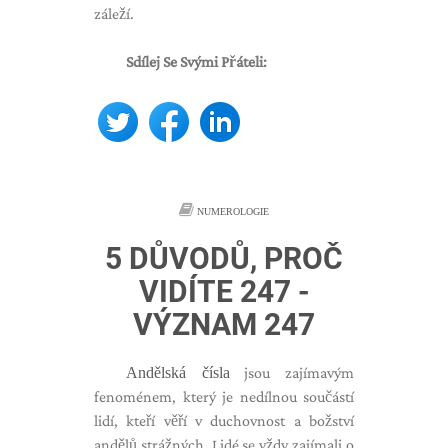
záleží.
Sdílej Se Svými Přáteli:
NUMEROLOGIE
5 DŮVODŮ, PROČ
VIDÍTE 247 -
VÝZNAM 247
Andělská čísla
jsou zajímavým
fenoménem, ​​který je nedílnou součástí
lidí, kteří věří v duchovnost a božství
andělů strážných. Lidé se vždy zajímali o