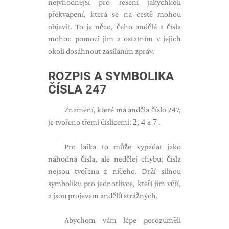
nejvhodnější pro řešení jakýchkoli
překvapení, která se na cestě mohou
objevit. To je něco, čeho andělé a čísla
mohou pomoci jim a ostatním v jejich
okolí dosáhnout zasíláním zpráv.
ROZPIS A SYMBOLIKA
ČÍSLA 247
Znamení, které má anděla číslo 247,
je tvořeno třemi číslicemi:
2, 4 a 7
.
Pro laika to může vypadat jako
náhodná čísla, ale nedělej chybu; čísla
nejsou tvořena z ničeho. Drží silnou
symboliku pro jednotlivce, kteří jim věří,
a jsou projevem andělů strážných.
Abychom vám lépe porozuměli