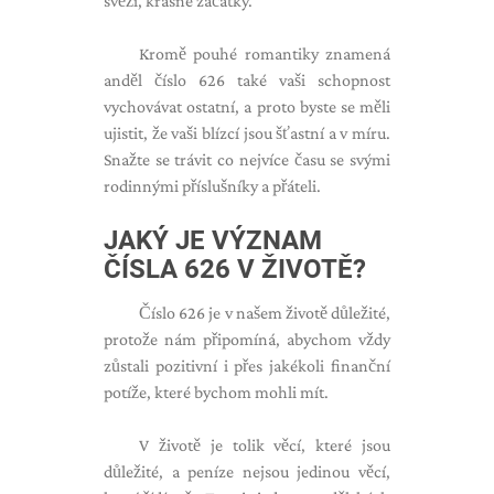
svěží, krásné začátky.
Kromě pouhé romantiky znamená
anděl číslo 626 také vaši schopnost
vychovávat ostatní, a proto byste se měli
ujistit, že vaši blízcí jsou šťastní a v míru.
Snažte se trávit co nejvíce času se svými
rodinnými příslušníky a přáteli.
JAKÝ JE VÝZNAM
ČÍSLA 626 V ŽIVOTĚ?
Číslo 626 je v našem životě důležité,
protože nám připomíná, abychom vždy
zůstali pozitivní i přes jakékoli finanční
potíže, které bychom mohli mít.
V životě je tolik věcí, které jsou
důležité, a peníze nejsou jedinou věcí,