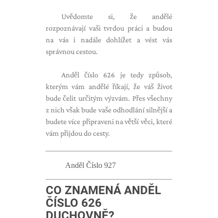
Uvědomte si, že andělé
rozpoznávají vaši tvrdou práci a budou
na vás i nadále dohlížet a vést vás
správnou cestou.
Anděl číslo 626 je tedy způsob,
kterým vám andělé říkají, že váš život
bude čelit určitým výzvám. Přes všechny
z nich však bude vaše odhodlání silnější a
budete více připraveni na větší věci, které
vám přijdou do cesty.
Anděl Číslo 927
CO ZNAMENÁ ANDĚL
ČÍSLO 626
DUCHOVNĚ?