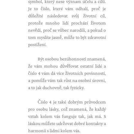
symbol, který nese význam účelu a cílů.
Je to číslo, které vám odhalí, proč je
důležité následovat svůj životní cíl,
protože mnoho lidí prochází životem
nevědí, proč se vůbec narodili, a pokud o
tom myslíte jasně, může to být zdravotní
postižení.
Být osobou bezúhonnosti znamená,
že vám mohou důvěřovat ostatní lidé a
číslo 4 vám dá více životních povinností,
a pomůže vám tak růst na osobní úrovni,
a to jak duchovně, tak fyzicky.
Číslo 4 je také dobrým průvodcem
pro osobu lásky, což znamená, že každý
vztah kolem vás funguje tak, jak má. S
láskou můžete udržovat dobré kontakty a
harmonii s lidmi kolem vás.