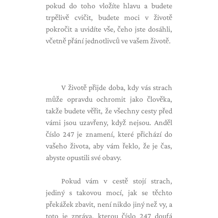
pokud do toho vložíte hlavu a budete
trpělivě cvičit, budete moci v životě
pokročit a uvidíte vše, čeho jste dosáhli,
včetně přání jednotlivců ve vašem životě.
V životě přijde doba, kdy vás strach
může opravdu ochromit jako člověka,
takže budete věřit, že všechny cesty před
vámi jsou uzavřeny, když nejsou. Anděl
číslo 247 je znamení, které přichází do
vašeho života, aby vám řeklo, že je čas,
abyste opustili své obavy.
Pokud vám v cestě stojí strach,
jediný s takovou mocí, jak se těchto
překážek zbavit, není nikdo jiný než vy, a
toto je zpráva, kterou číslo 247 doufá