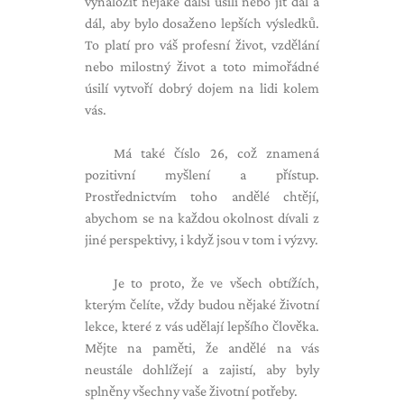
vynaložit nějaké další úsilí nebo jít dál a
dál, aby bylo dosaženo lepších výsledků.
To platí pro váš profesní život, vzdělání
nebo milostný život a toto mimořádné
úsilí vytvoří dobrý dojem na lidi kolem
vás.
Má také číslo 26, což znamená
pozitivní myšlení a přístup.
Prostřednictvím toho andělé chtějí,
abychom se na každou okolnost dívali z
jiné perspektivy, i když jsou v tom i výzvy.
Je to proto, že ve všech obtížích,
kterým čelíte, vždy budou nějaké životní
lekce, které z vás udělají lepšího člověka.
Mějte na paměti, že andělé na vás
neustále dohlížejí a zajistí, aby byly
splněny všechny vaše životní potřeby.