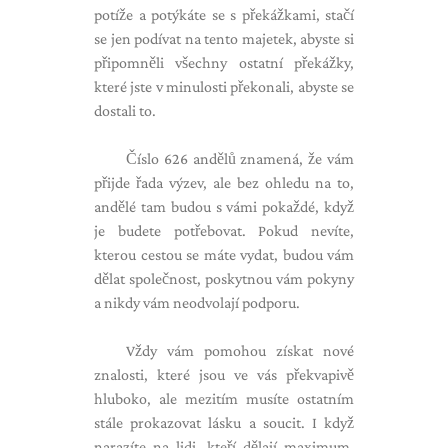
potíže a potýkáte se s překážkami, stačí
se jen podívat na tento majetek, abyste si
připomněli všechny ostatní překážky,
které jste v minulosti překonali, abyste se
dostali to.
Číslo 626 andělů znamená, že vám
přijde řada výzev, ale bez ohledu na to,
andělé tam budou s vámi pokaždé, když
je budete potřebovat. Pokud nevíte,
kterou cestou se máte vydat, budou vám
dělat společnost, poskytnou vám pokyny
a nikdy vám neodvolají podporu.
Vždy vám pomohou získat nové
znalosti, které jsou ve vás překvapivě
hluboko, ale mezitím musíte ostatním
stále prokazovat lásku a soucit. I když
narazíte na lidi, kteří dělají maximum,