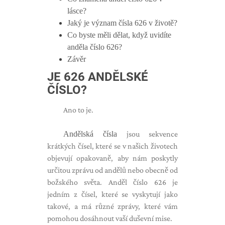
lásce?
Jaký je význam čísla 626 v životě?
Co byste měli dělat, když uvidíte
anděla číslo 626?
Závěr
JE 626 ANDĚLSKÉ
ČÍSLO?
Ano to je.
Andělská čísla
jsou sekvence
krátkých čísel, které se v našich životech
objevují opakovaně, aby nám poskytly
určitou zprávu od andělů nebo obecně od
božského světa. Anděl číslo 626 je
jedním z čísel, které se vyskytují jako
takové, a má různé zprávy, které vám
pomohou dosáhnout vaší duševní mise.