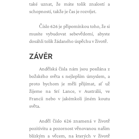
také uznat, že máte tolik znalostí a
schopností, takže je čas je rozvíjet.
Číslo 626 je připomínkou toho, že si
musíte vybudovat sebevědomí, abyste
dosáhli tolik žádaného úspěchu v životě.
ZÁVĚR
Andělská čísla nám jsou posílána z
božského světa s nejlepším úmyslem, a
proto bychom je měli přijímat, ať už
žijeme na Srí Lance, v Austrálii, ve
Francii nebo v jakémkoli jiném koutu
světa.
Anděl číslo 626 znamená v životě
pozitivitu a pozornost věnovanou našim
blízkým a věcem, na kterých v životě