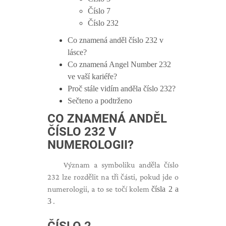
Číslo 7
Číslo 232
Co znamená anděl číslo 232 v
lásce?
Co znamená Angel Number 232
ve vaší kariéře?
Proč stále vidím anděla číslo 232?
Sečteno a podtrženo
CO ZNAMENÁ ANDĚL
ČÍSLO 232 V
NUMEROLOGII?
Význam a symboliku anděla číslo
232 lze rozdělit na tři části, pokud jde o
numerologii, a to se točí kolem
čísla 2 a
3
.