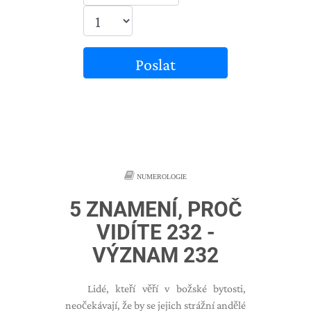
Poslat
NUMEROLOGIE
5 ZNAMENÍ, PROČ
VIDÍTE 232 -
VÝZNAM 232
Lidé, kteří věří v božské bytosti,
neočekávají, že by se jejich strážní andělé