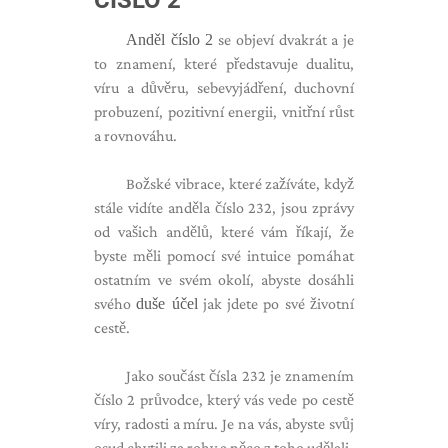
ČÍSLO 2
Anděl číslo 2
se objeví dvakrát a je
to znamení, které představuje dualitu,
víru a důvěru, sebevyjádření, duchovní
probuzení, pozitivní energii, vnitřní růst
a rovnováhu.
Božské vibrace, které zažíváte, když
stále vidíte anděla číslo 232, jsou zprávy
od vašich andělů, které vám říkají, že
byste měli pomocí své intuice pomáhat
ostatním ve svém okolí, abyste dosáhli
svého
duše účel
jak jdete po své životní
cestě.
Jako součást čísla 232 je znamením
číslo 2 průvodce, který vás vede po cestě
víry, radosti a míru. Je na vás, abyste svůj
osud chytili za rohy a něco z toho udělali.