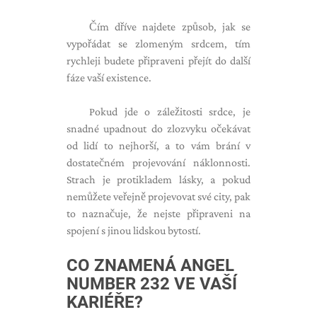
Čím dříve najdete způsob, jak se
vypořádat se zlomeným srdcem, tím
rychleji budete připraveni přejít do další
fáze vaší existence.
Pokud jde o záležitosti srdce, je
snadné upadnout do zlozvyku očekávat
od lidí to nejhorší, a to vám brání v
dostatečném projevování náklonnosti.
Strach je protikladem lásky, a pokud
nemůžete veřejně projevovat své city, pak
to naznačuje, že nejste připraveni na
spojení s jinou lidskou bytostí.
CO ZNAMENÁ ANGEL
NUMBER 232 VE VAŠÍ
KARIÉŘE?