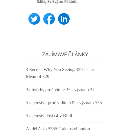
Sdílej Se Svými Přáteli:
ZAJÍMAVÉ ČLÁNKY
3 Secrets Why You Seeing 329 - The
Mean of 329
3 důvody, proč vidíte 37 - význam 37
5 tajemství, proč vidíte 535 - význam 535
5 tajemství čísla 4 v Bibli
Anděl číslo 5555: Tajemství budou