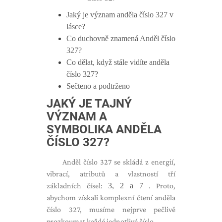
Jaký je význam anděla číslo 327 v
lásce?
Co duchovně znamená Anděl číslo
327?
Co dělat, když stále vidíte anděla
číslo 327?
Sečteno a podtrženo
JAKÝ JE TAJNÝ
VÝZNAM A
SYMBOLIKA ANDĚLA
ČÍSLO 327?
Anděl číslo 327 se skládá z energií,
vibrací, atributů a vlastností tří
základních čísel:
3, 2 a 7
. Proto,
abychom získali komplexní čtení anděla
číslo 327, musíme nejprve pečlivě
prozkoumat každé jednotlivé číslo.