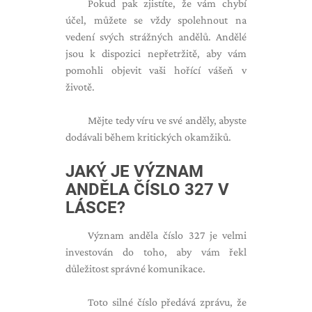
Pokud pak zjistíte, že vám chybí
účel, můžete se vždy spolehnout na
vedení svých strážných andělů. Andělé
jsou k dispozici nepřetržitě, aby vám
pomohli objevit vaši hořící vášeň v
životě.
Mějte tedy víru ve své anděly, abyste
dodávali během kritických okamžiků.
JAKÝ JE VÝZNAM
ANDĚLA ČÍSLO 327 V
LÁSCE?
Význam anděla číslo 327 je velmi
investován do toho, aby vám řekl
důležitost správné komunikace.
Toto silné číslo předává zprávu, že