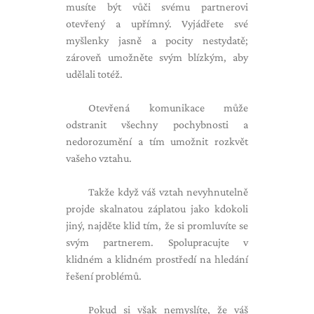
musíte být vůči svému partnerovi
otevřený a upřímný. Vyjádřete své
myšlenky jasně a pocity nestydatě;
zároveň umožněte svým blízkým, aby
udělali totéž.
Otevřená komunikace může
odstranit všechny pochybnosti a
nedorozumění a tím umožnit rozkvět
vašeho vztahu.
Takže když váš vztah nevyhnutelně
projde skalnatou záplatou jako kdokoli
jiný, najděte klid tím, že si promluvíte se
svým partnerem. Spolupracujte v
klidném a klidném prostředí na hledání
řešení problémů.
Pokud si však nemyslíte, že váš