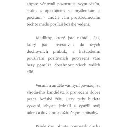
abyste věnovali pozornost svým vizím,
snům a opakujícím se myšlenkám a
pocitům - andělé vám prostřednictvím
těchto médií posílají božské vedení.
Modlitby, které jste nabídli, čas,
který jste investovali do svých
duchovních praktik, a každodenní
používání pozitivních potvrzení vám
brzy pomůže dosáhnout všech vašich
cílů.
Vesmír a andělé vás nyní považují za
vhodného kandidáta k provedení dobré
práce božské říše. Brzy tedy budete
vyzváni, abyste jednali a využili svůj
talent a dovednosti užitečnými způsoby.
Přijde čas, abyste povznesli ducha