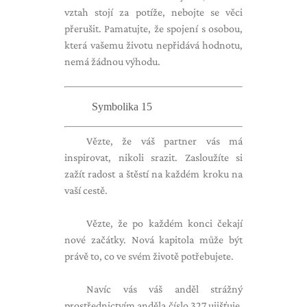
vztah stojí za potíže, nebojte se věci
přerušit. Pamatujte, že spojení s osobou,
která vašemu životu nepřidává hodnotu,
nemá žádnou výhodu.
Symbolika 15
Vězte, že váš partner vás má
inspirovat, nikoli srazit. Zasloužíte si
zažít radost a štěstí na každém kroku na
vaší cestě.
Vězte, že po každém konci čekají
nové začátky. Nová kapitola může být
právě to, co ve svém životě potřebujete.
Navíc vás váš anděl strážný
prostřednictvím anděla číslo 327 ujišťuje,