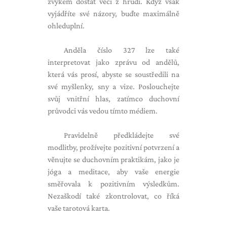
zvykem dostat věci z hrudi. Když však
vyjádříte své názory, buďte maximálně
ohleduplní.
Anděla číslo 327 lze také
interpretovat jako zprávu od andělů,
která vás prosí, abyste se soustředili na
své myšlenky, sny a vize. Poslouchejte
svůj vnitřní hlas, zatímco duchovní
průvodci vás vedou tímto médiem.
Pravidelně předkládejte své
modlitby, prožívejte pozitivní potvrzení a
věnujte se duchovním praktikám, jako je
jóga a meditace, aby vaše energie
směřovala k pozitivním výsledkům.
Nezaškodí také zkontrolovat, co říká
vaše tarotová karta.