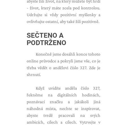
abyste žili život, na který můžete být hrdí
- život, který máte zcela pod kontrolou.
Udržujte si vždy pozitivní myšlenky a
ovlivňujte ostatní, aby také žili pozitivně.
SEČTENO A
PODTRŽENO
Konečně jsme dosáhli konce tohoto
online průvodce a pokryli jsme vše, co je
třeba vědět o andělovi číslo 327. Zde je
shrnutí.
Když uvidíte anděla číslo 327,
řekněme na digitálních hodinách,
poznávací značku a jakákoli jiná
náhodná místa, nechte se inspirovat,
abyste tvrdě pracovali na svých
ambicích, cílech a cílech. Vytrvejte v