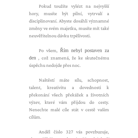
Pokud toužíte vylézt na nejvyšší
hory, musíte být pilní, vytrvalí a
disciplinovaní. Abyste dosáhli významné
změny ve svém majetku, musíte mít také
neuvěřitelnou dávku trpělivosti.
Po všem,
Řím nebyl postaven za
den
, což znamená, že ke skutečnému
úspěchu nedojde přes noc.
Naštěstí máte sílu, schopnost,
talent, kreativitu a dovednosti k
překonání všech překážek a životních
výzev, které vám přijdou do cesty.
Nenechte malé cíle stát v cestě vašim
cílům.
Anděl číslo 327 vás povzbuzuje,