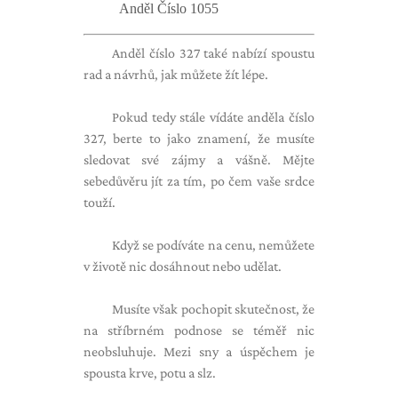
Anděl Číslo 1055
Anděl číslo 327 také nabízí spoustu
rad a návrhů, jak můžete žít lépe.
Pokud tedy stále vídáte anděla číslo
327, berte to jako znamení, že musíte
sledovat své zájmy a vášně. Mějte
sebedůvěru jít za tím, po čem vaše srdce
touží.
Když se podíváte na cenu, nemůžete
v životě nic dosáhnout nebo udělat.
Musíte však pochopit skutečnost, že
na stříbrném podnose se téměř nic
neobsluhuje. Mezi sny a úspěchem je
spousta krve, potu a slz.