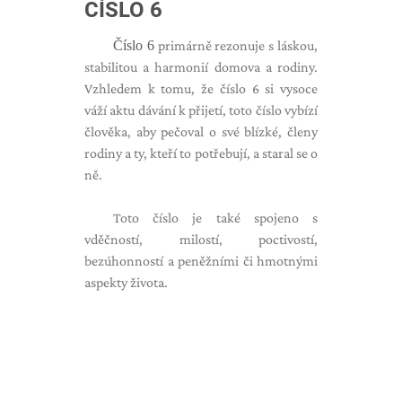
ČÍSLO 6
Číslo 6
primárně rezonuje s láskou,
stabilitou a harmonií domova a rodiny.
Vzhledem k tomu, že číslo 6 si vysoce
váží aktu dávání k přijetí, toto číslo vybízí
člověka, aby pečoval o své blízké, členy
rodiny a ty, kteří to potřebují, a staral se o
ně.
Toto číslo je také spojeno s
vděčností, milostí, poctivostí,
bezúhonností a peněžními či hmotnými
aspekty života.