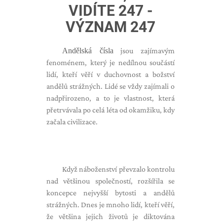
VIDÍTE 247 -
VÝZNAM 247
Andělská čísla
jsou zajímavým
fenoménem, ​​který je nedílnou součástí
lidí, kteří věří v duchovnost a božství
andělů strážných. Lidé se vždy zajímali o
nadpřirozeno, a to je vlastnost, která
přetrvávala po celá léta od okamžiku, kdy
začala civilizace.
Když náboženství převzalo kontrolu
nad většinou společností, rozšířila se
koncepce nejvyšší bytosti a andělů
strážných. Dnes je mnoho lidí, kteří věří,
že většina jejich životů je diktována