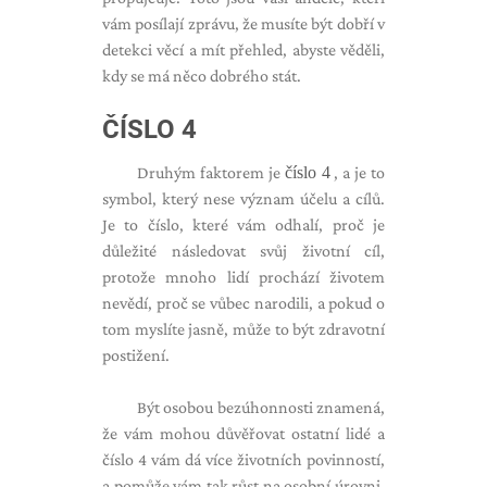
vám posílají zprávu, že musíte být dobří v
detekci věcí a mít přehled, abyste věděli,
kdy se má něco dobrého stát.
ČÍSLO 4
Druhým faktorem je
číslo 4
, a je to
symbol, který nese význam účelu a cílů.
Je to číslo, které vám odhalí, proč je
důležité následovat svůj životní cíl,
protože mnoho lidí prochází životem
nevědí, proč se vůbec narodili, a pokud o
tom myslíte jasně, může to být zdravotní
postižení.
Být osobou bezúhonnosti znamená,
že vám mohou důvěřovat ostatní lidé a
číslo 4 vám dá více životních povinností,
a pomůže vám tak růst na osobní úrovni,