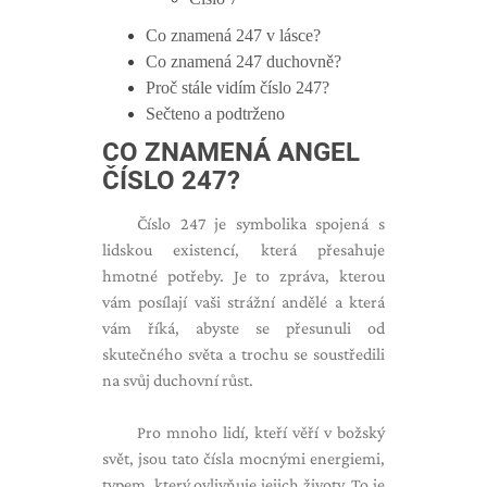
Co znamená 247 v lásce?
Co znamená 247 duchovně?
Proč stále vidím číslo 247?
Sečteno a podtrženo
CO ZNAMENÁ ANGEL
ČÍSLO 247?
Číslo 247 je symbolika spojená s
lidskou existencí, která přesahuje
hmotné potřeby. Je to zpráva, kterou
vám posílají vaši strážní andělé a která
vám říká, abyste se přesunuli od
skutečného světa a trochu se soustředili
na svůj duchovní růst.
Pro mnoho lidí, kteří věří v božský
svět, jsou tato čísla mocnými energiemi,
typem, který ovlivňuje jejich životy. To je