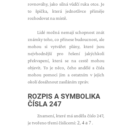
rovnováhy, jako silná vůdčí ruka otce. Je
to špička, která jednotlivce přiměje
rozhodovat na místě.
Lidé možná nemají schopnost znát
známky toho, co přinese budoucnost, ale
mohou si vytvářet plány, které jsou
nejvhodnější pro řešení jakýchkoli
překvapení, která se na cestě mohou
objevit. To je něco, čeho andělé a čísla
mohou pomoci jim a ostatním v jejich
okolí dosáhnout zasíláním zpráv.
ROZPIS A SYMBOLIKA
ČÍSLA 247
Znamení, které má anděla číslo 247,
je tvořeno třemi číslicemi:
2, 4 a 7
.