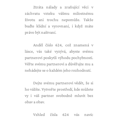
Ztráta nálady a zraňující věci v
záchvatu vzteku vášmu milostnému
životu ani trochu nepomůže. Takže
buďte klidní a vyrovnaní, i když máte
právo být naštvaní.
Anděl číslo 624, což znamená v
lásce, vás také vyzývá, abyste svému
partnerovi poskytli výhodu pochybnosti.
Věřte svému partnerovi a důvěřujte mu a
nehádejte se o každém jeho rozhodnutí.
Dejte svému partnerovi vědět, že si
ho vážíte. Vytvořte prostředí, kde můžete
vy i váš partner svobodně mluvit bez
obav a obav.
Vzhled čísla 624 vás navíc