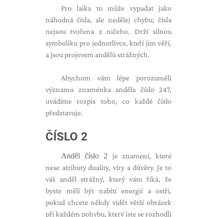
Pro laika to může vypadat jako
náhodná čísla, ale nedělej chybu; čísla
nejsou tvořena z ničeho. Drží silnou
symboliku pro jednotlivce, kteří jim věří,
a jsou projevem andělů strážných.
Abychom vám lépe porozuměli
významu znaménka anděla číslo 247,
uvádíme rozpis toho, co každé číslo
představuje.
ČÍSLO 2
Anděl číslo 2
je znamení, které
nese atributy duality, víry a důvěry. Je to
váš anděl strážný, který vám říká, že
byste měli být nabití energií a ostří,
pokud chcete někdy vidět větší obrázek
při každém pohybu, který jste se rozhodli