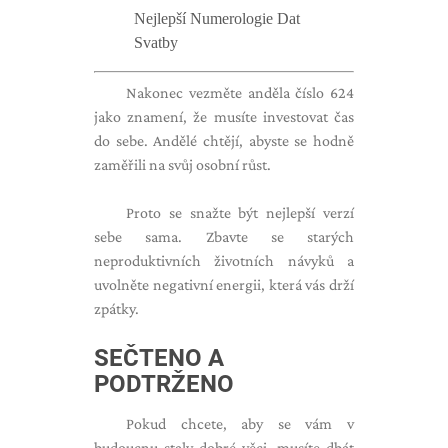
Nejlepší Numerologie Dat
Svatby
Nakonec vezměte anděla číslo 624
jako znamení, že musíte investovat čas
do sebe. Andělé chtějí, abyste se hodně
zaměřili na svůj osobní růst.
Proto se snažte být nejlepší verzí
sebe sama. Zbavte se starých
neproduktivních životních návyků a
uvolněte negativní energii, která vás drží
zpátky.
SEČTENO A
PODTRŽENO
Pokud chcete, aby se vám v
budoucnu staly dobré věci, musíte dbát