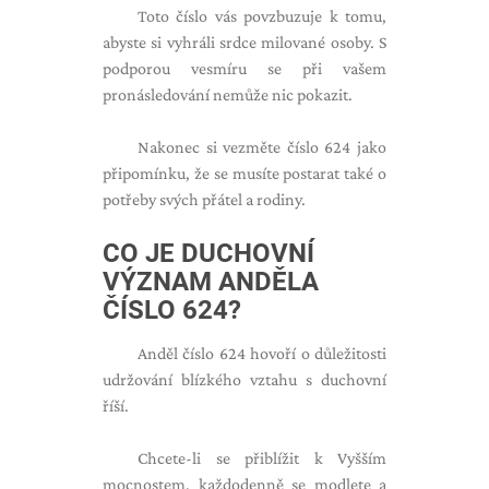
Toto číslo vás povzbuzuje k tomu,
abyste si vyhráli srdce milované osoby. S
podporou vesmíru se při vašem
pronásledování nemůže nic pokazit.
Nakonec si vezměte číslo 624 jako
připomínku, že se musíte postarat také o
potřeby svých přátel a rodiny.
CO JE DUCHOVNÍ
VÝZNAM ANDĚLA
ČÍSLO 624?
Anděl číslo 624 hovoří o důležitosti
udržování blízkého vztahu s duchovní
říší.
Chcete-li se přiblížit k Vyšším
mocnostem, každodenně se modlete a