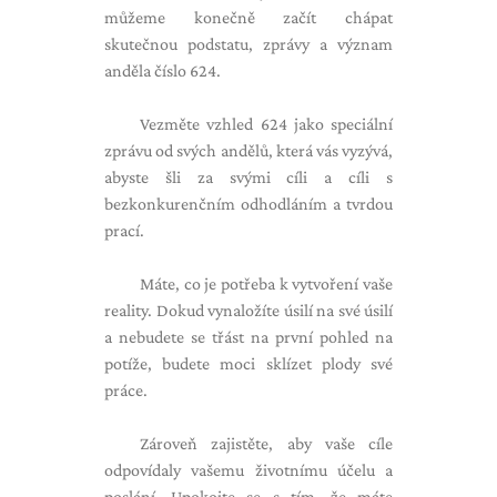
můžeme konečně začít chápat
skutečnou podstatu, zprávy a význam
anděla číslo 624.
Vezměte vzhled 624 jako speciální
zprávu od svých andělů, která vás vyzývá,
abyste šli za svými cíli a cíli s
bezkonkurenčním odhodláním a tvrdou
prací.
Máte, co je potřeba k vytvoření
vaše
reality. Dokud vynaložíte úsilí na své úsilí
a nebudete se třást na první pohled na
potíže, budete moci sklízet plody své
práce.
Zároveň zajistěte, aby vaše cíle
odpovídaly vašemu životnímu účelu a
poslání. Upokojte se s tím, že máte