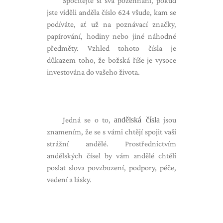
Spočítejte si svá požehnání, pokud
jste viděli anděla číslo 624 všude, kam se
podíváte, ať už na poznávací značky,
papírování, hodiny nebo jiné náhodné
předměty. Vzhled tohoto čísla je
důkazem toho, že božská říše je vysoce
investována do vašeho života.
Jedná se o to,
andělská čísla
jsou
znamením, že se s vámi chtějí spojit vaši
strážní andělé. Prostřednictvím
andělských čísel by vám andělé chtěli
poslat slova povzbuzení, podpory, péče,
vedení a lásky.