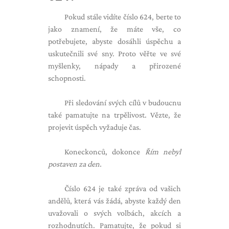
Pokud stále vidíte číslo 624, berte to
jako znamení, že máte vše, co
potřebujete, abyste dosáhli úspěchu a
uskutečnili své sny. Proto věřte ve své
myšlenky, nápady a přirozené
schopnosti.
Při sledování svých cílů v budoucnu
také pamatujte na trpělivost. Vězte, že
projevit úspěch vyžaduje čas.
Koneckonců, dokonce
Řím nebyl
postaven za den.
Číslo 624 je také zpráva od vašich
andělů, která vás žádá, abyste každý den
uvažovali o svých volbách, akcích a
rozhodnutích. Pamatujte, že pokud si