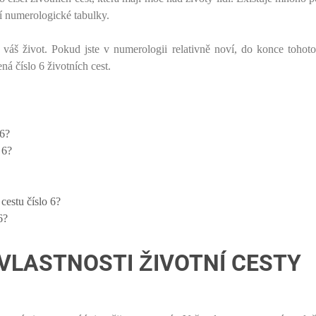
ocí numerologické tabulky.
váš život. Pokud jste v numerologii relativně noví, do konce tohot
á číslo 6 životních cest.
 6?
 6?
 cestu číslo 6?
6?
 VLASTNOSTI ŽIVOTNÍ CESTY