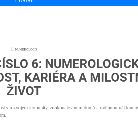
NUMEROLOGIE
ČÍSLO 6: NUMEROLOGIC
ST, KARIÉRA A MILOST
ŽIVOT
něnost s rozvojem komunity, zdokonalováním domů a rodinnou náklonnos
cem.