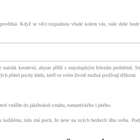
zodpovědná. Když se věci rozpadnou všude kolem vás, vaše duše bud
te natolik kreativní, abyste přišli s smysluplným řešením problémů. Sn
ých přátel pocity klidu, kteří ve svém životě možná prožívají těžkosti.
.
teré vnášíte do jakéhokoli vztahu, romantického i jiného.
u každému, kdo má pocit, že nese na svých bedrech tíhu světa. Pod