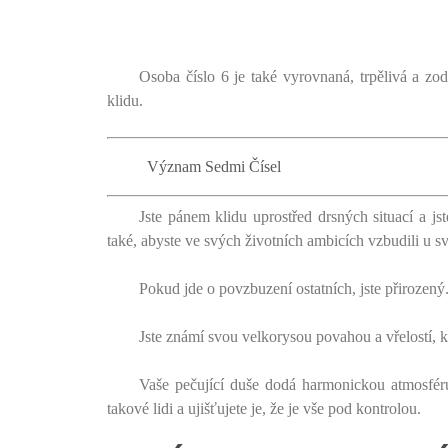
Osoba číslo 6 je také vyrovnaná, trpělivá a 
klidu.
Význam Sedmi Čísel
Jste pánem klidu uprostřed drsných situací a js
také, abyste ve svých životních ambicích vzbudili u sv
Pokud jde o povzbuzení ostatních, jste přirozený
Jste známí svou velkorysou povahou a vřelostí, k
Vaše pečující duše dodá harmonickou atmosfér
takové lidi a ujišťujete je, že je vše pod kontrolou.