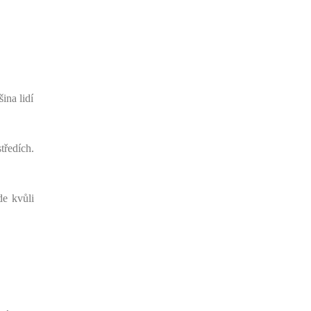
ina lidí
tředích.
de kvůli