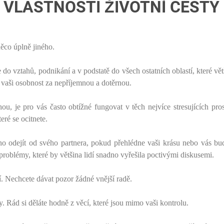
 VLASTNOSTI ŽIVOTNÍ CESTY
něco úplně jiného.
do vztahů, podnikání a v podstatě do všech ostatních oblastí, které větš
 vaši osobnost za nepříjemnou a dotěrnou.
ou, je pro vás často obtížné fungovat v těch nejvíce stresujících pros
eré se ocitnete.
o odejít od svého partnera, pokud přehlédne vaši krásu nebo vás bu
roblémy, které by většina lidí snadno vyřešila poctivými diskusemi.
í. Nechcete dávat pozor žádné vnější radě.
my. Rád si děláte hodně z věcí, které jsou mimo vaši kontrolu.