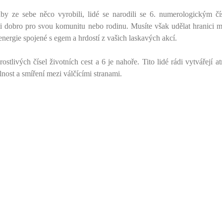
aby ze sebe něco vyrobili, lidé se narodili se 6. numerologickým č
ti dobro pro svou komunitu nebo rodinu. Musíte však udělat hranici m
nergie spojené s egem a hrdostí z vašich laskavých akcí.
stlivých čísel životních cest a 6 je nahoře. Tito lidé rádi vytvářejí a
lnost a smíření mezi válčícími stranami.