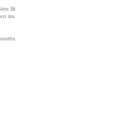
íslem
žít
ezi tím,
tmosféru