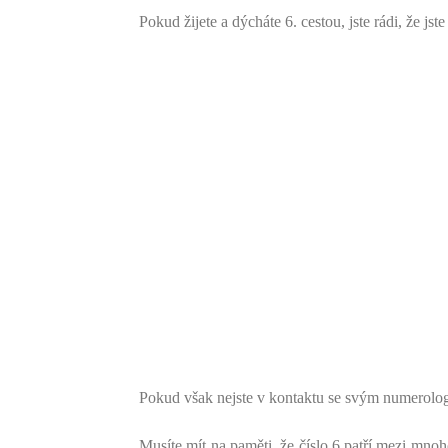
Pokud žijete a dýcháte 6. cestou, jste rádi, že js
Pokud však nejste v kontaktu se svým numerolog
Musíte mít na paměti, že číslo 6 patří mezi mnoh