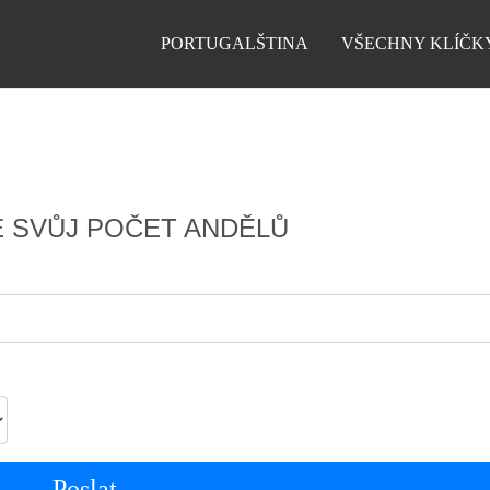
PORTUGALŠTINA
VŠECHNY KLÍČK
E SVŮJ POČET ANDĚLŮ
Poslat