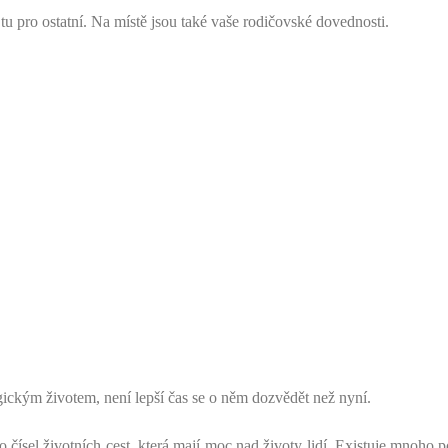
te tu pro ostatní. Na místě jsou také vaše rodičovské dovednosti.
ickým životem, není lepší čas se o něm dozvědět než nyní.
o čísel životních cest, která mají moc nad životy lidí. Existuje mnoho 