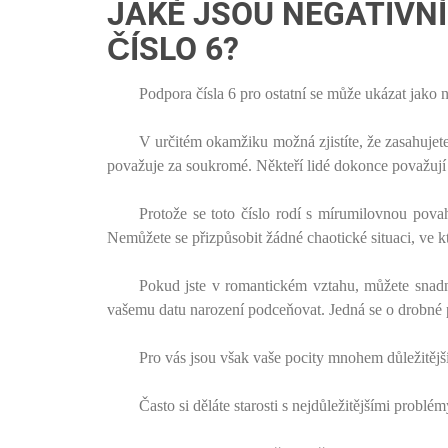
JAKÉ JSOU NEGATIVNÍ
ČÍSLO 6?
Podpora čísla 6 pro ostatní se může ukázat jako 
V určitém okamžiku možná zjistíte, že zasahujete 
považuje za soukromé. Někteří lidé dokonce považují
Protože se toto číslo rodí s mírumilovnou povah
Nemůžete se přizpůsobit žádné chaotické situaci, ve kt
Pokud jste v romantickém vztahu, můžete snadn
vašemu datu narození podceňovat. Jedná se o drobné p
Pro vás jsou však vaše pocity mnohem důležitějš
Často si děláte starosti s nejdůležitějšími problé