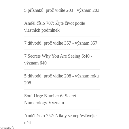
5 příznaků, proč vidíte 203 - význam 203
Anděl číslo 707: Žijte život podle
vlastních podmínek
7 důvodů, proč vidíte 357 - význam 357
7 Secrets Why You Are Seeing 6:40 -
význam 640
5 důvodů, proč vidíte 208 - význam roku
208
Soul Urge Number 6: Secret
Numerology Význam
Anděl číslo 757: Nikdy se nepřestávejte
učit
poznatků