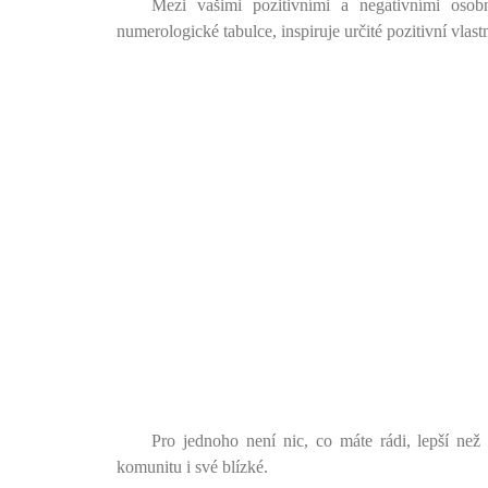
Mezi vašimi pozitivními a negativními osobn
numerologické tabulce, inspiruje určité pozitivní vlastn
Pro jednoho není nic, co máte rádi, lepší než
komunitu i své blízké.