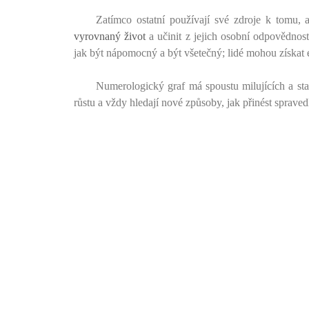
Zatímco ostatní používají své zdroje k tomu, 
vyrovnaný život
a učinit z jejich osobní odpovědnos
jak být nápomocný a být všetečný; lidé mohou získat e
Numerologický graf má spoustu milujících a staro
růstu a vždy hledají nové způsoby, jak přinést spraved