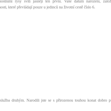
ostními rysy svítí jasněji ten první. Vaše datum narození, zalo
osti, které převládají pouze u jedinců na životní cestě číslo 6.
 služba druhým. Narodili jste se s přirozenou touhou konat dobro 