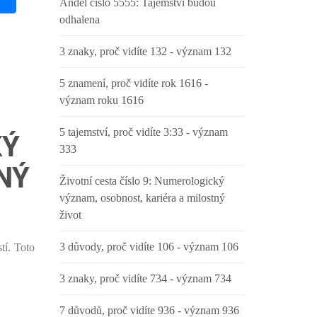
Anděl číslo 5555: Tajemství budou
odhalena
3 znaky, proč vidíte 132 - význam 132
5 znamení, proč vidíte rok 1616 -
význam roku 1616
5 tajemství, proč vidíte 3:33 - význam
KÝ
333
NÝ
Životní cesta číslo 9: Numerologický
význam, osobnost, kariéra a milostný
život
3 důvody, proč vidíte 106 - význam 106
tí. Toto
3 znaky, proč vidíte 734 - význam 734
7 důvodů, proč vidíte 936 - význam 936